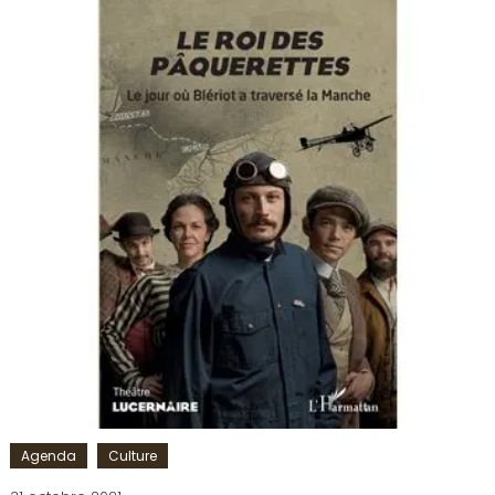
Seul
en
scène
,
Soie
,
Théâtre
Agenda
Culture