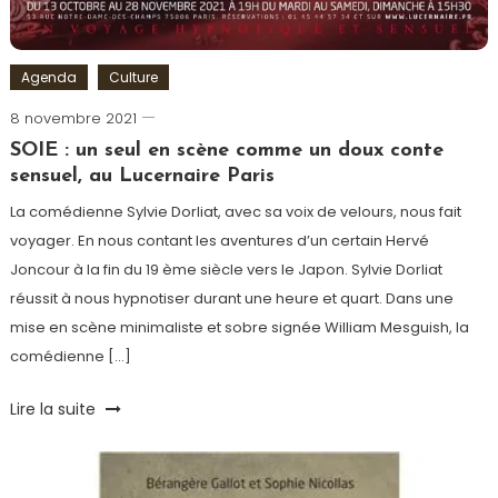
Agenda
Culture
8 novembre 2021
Cédric
Cilia
SOIE : un seul en scène comme un doux conte
sensuel, au Lucernaire Paris
La comédienne Sylvie Dorliat, avec sa voix de velours, nous fait
voyager. En nous contant les aventures d’un certain Hervé
Joncour à la fin du 19 ème siècle vers le Japon. Sylvie Dorliat
réussit à nous hypnotiser durant une heure et quart. Dans une
mise en scène minimaliste et sobre signée William Mesguish, la
comédienne […]
Tagged
Lire la suite
Japon
,
Le
Lucernaire
,