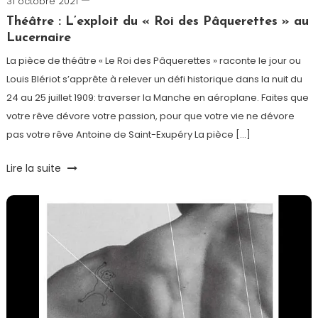
31 octobre 2021
Cédric
Cilia
Théâtre : L’exploit du « Roi des Pâquerettes » au
Lucernaire
La pièce de théâtre « Le Roi des Pâquerettes » raconte le jour ou
Louis Blériot s’apprête à relever un défi historique dans la nuit du
24 au 25 juillet 1909: traverser la Manche en aéroplane. Faites que
votre rêve dévore votre passion, pour que votre vie ne dévore
pas votre rêve Antoine de Saint-Exupéry La pièce […]
Tagged
Lire la suite
Blériot
,
Le
Lucernaire
,
Théâtre