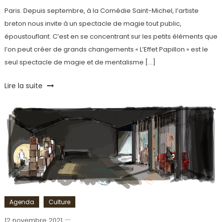
Paris. Depuis septembre, à la Comédie Saint-Michel, l’artiste
breton nous invite à un spectacle de magie tout public,
époustouflant. C’est en se concentrant sur les petits éléments que
l’on peut créer de grands changements « L’Effet Papillon » est le
seul spectacle de magie et de mentalisme […]
Tagged
Lire la suite
Comédie
Saint
Michel
,
L'Effet
Papillon
,
Mentaliste
,
Théâtre
Agenda
Culture
12 novembre 2021
Cédric