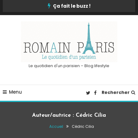
Skip
Ça fait le buzz !
To
Content
Le quotidien d'un parisien – Blog lifestyle
Menu
Rechercher
Auteur/autrice :
Cédric Cilia
Accueil
Cédric Cilia