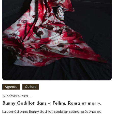
Agenda
Culture
12 octobre 2021
Cédric
Cilia
Bunny Godillot dans « Fellini, Roma et moi ».
La comédienne Bunny Godillot, seule en scène, présente au