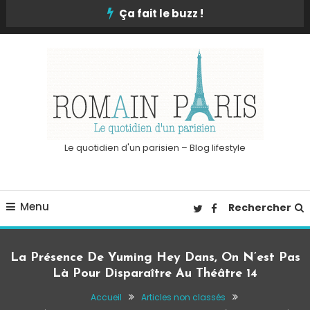
Skip
Ça fait le buzz !
To
Content
Le quotidien d'un parisien – Blog lifestyle
Menu
Rechercher
La Présence De Yuming Hey Dans, On N’est Pas
Là Pour Disparaître Au Théâtre 14
Accueil
Articles non classés