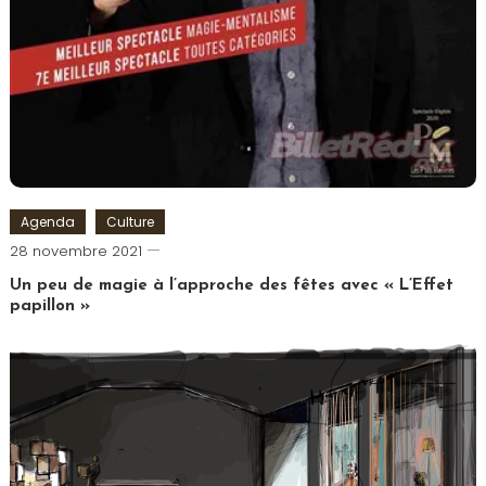
Agenda
Culture
Cédric
28 novembre 2021
Cilia
Un peu de magie à l’approche des fêtes avec « L’Effet
papillon »
Tagged
Comédie
Saint
Michel
,
L'Effet
Papillon
,