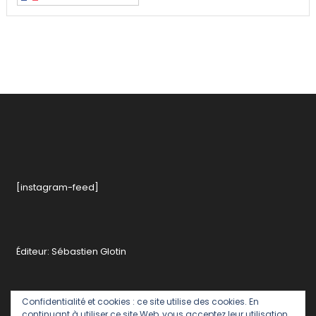
[instagram-feed]
Éditeur: Sébastien Glotin
Confidentialité et cookies : ce site utilise des cookies. En
continuant à utiliser ce site Web, vous acceptez leur utilisation.