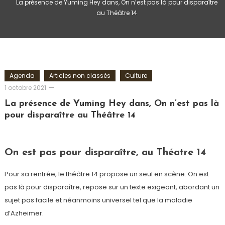
La présence de Yuming Hey dans, On n’est pas là pour disparaître
au Théâtre 14
Agenda
Articles non classés
Culture
Cédric
1 octobre 2021
Cilia
La présence de Yuming Hey dans, On n’est pas là
pour disparaître au Théâtre 14
On est pas pour disparaître
, au Théatre 14
Pour sa rentrée, le théâtre 14 propose un seul en scène. On est
pas là pour disparaître, repose sur un texte exigeant, abordant un
sujet pas facile et néanmoins universel tel que la maladie
d’Azheimer.