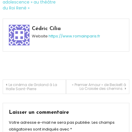
adolescence » au théâtre
du Roi René »
Cédric Cilia
Website
https://www.romainparis.fr
Navigation
Le cinéma de Groland à La
« Premier Amour » de Beckett à
La Croisée des chemins.
Halle Saint-Pierre
de
l’article
Laisser un commentaire
Votre adresse e-mail ne sera pas publiée.
Les champs
obligatoires sont indiqués avec
*