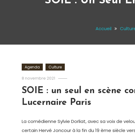
SOIE : Un Seul 
Accueil
Cultur
Agenda
Culture
Cédric
8 novembre 2021
Cilia
SOIE : un seul en scène c
Lucernaire Paris
La comédienne Sylvie Dorliat, avec sa voix de velo
certain Hervé Joncour à la fin du 19 ème siècle vers