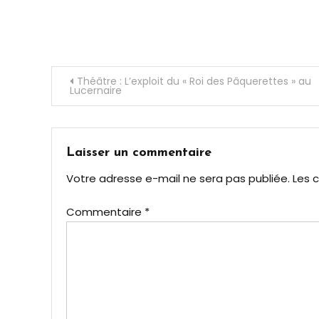
scène
,
Soie
,
Théâtre
Navigation
Théâtre : L’exploit du « Roi des Pâquerettes » au
Lucernaire
de
l’article
Laisser un commentaire
Votre adresse e-mail ne sera pas publiée.
Les 
Commentaire
*