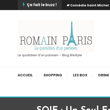
Skip
Ça fait le buzz !
Comédie Saint Michel
To
Content
Le quotidien d'un parisien – Blog lifestyle
ACCUEIL
SHOPPING
LES BOX
DRINK