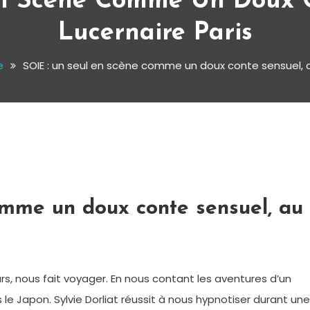
En Scène Comme Un Doux C
Lucernaire Paris
e
SOIE : un seul en scène comme un doux conte sensuel, a
omme un doux conte sensuel, au
urs, nous fait voyager. En nous contant les aventures d’un
 le Japon. Sylvie Dorliat réussit à nous hypnotiser durant une