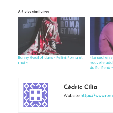
Articles similaires
Bunny Godillot dans « Fellini, Roma et
« Le seul en 
moi ».
nouvelle ado
du Roi René »
Tagged
Japon
,
Cédric Cilia
Le
Website
https://www.roma
Lucernaire
,
Seul
en