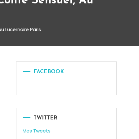
onte Sensuel, Au
u Lucernaire Paris
FACEBOOK
TWITTER
Mes Tweets