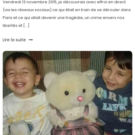
Vendredi 13 novembre 2015, je découvrais avec effroi en direct
(via les réseaux sociaux) ce qui était en train de se dérouler dans
Paris et ce qui allait devenir une tragédie, un crime envers nos
libertés et […]
Tagged
Lire la suite
#JeSuisCharlie
,
Bataclan
,
Hommage
,
Humeur
,
Je
suis
Paris
,
Nous
sommes
Paris
,
Paris
,
photos
,
Place