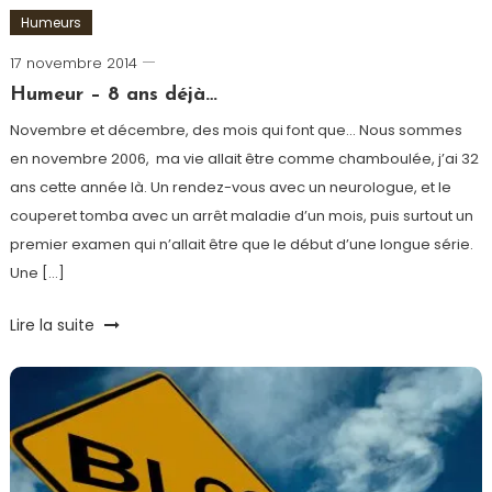
Humeurs
17 novembre 2014
Romain-
Paris
Humeur – 8 ans déjà…
Novembre et décembre, des mois qui font que… Nous sommes
en novembre 2006, ma vie allait être comme chamboulée, j’ai 32
ans cette année là. Un rendez-vous avec un neurologue, et le
couperet tomba avec un arrêt maladie d’un mois, puis surtout un
premier examen qui n’allait être que le début d’une longue série.
Une […]
Tagged
Lire la suite
Humeur
,
Médecine
,
Neurosarcoidose
,
Pitié
Salpétrière
,
Salpétrière
,