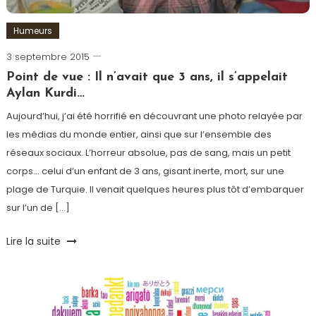
de
la
Humeurs
République
,
Tour-
3 septembre 2015
Romain-
Eiffel
Paris
Point de vue : Il n’avait que 3 ans, il s’appelait
Aylan Kurdi…
Aujourd’hui, j’ai été horrifié en découvrant une photo relayée par
les médias du monde entier, ainsi que sur l’ensemble des
réseaux sociaux. L’horreur absolue, pas de sang, mais un petit
corps… celui d’un enfant de 3 ans, gisant inerte, mort, sur une
plage de Turquie. Il venait quelques heures plus tôt d’embarquer
sur l’un de […]
Tagged
Lire la suite
Drame
,
Humanité
,
Humeur
,
Monde
,