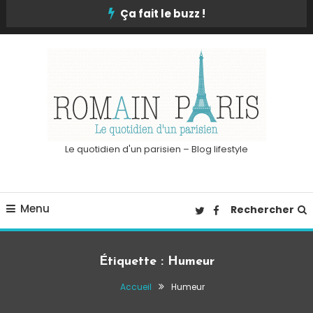
Skip
Ça fait le buzz !
To
Content
Le quotidien d'un parisien – Blog lifestyle
Menu
Rechercher
Étiquette :
Humeur
Accueil
Humeur