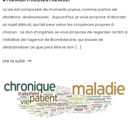
#TheManWhoDiedTheMost
La vie est composée de moments joyeux, comme parfois de
situations douloureuses… Aujourd’hui, je vous propose d’aborder
un sujet délicat, qui fait peur selon les croyances propres à
chacun… Le don d’organes Je vous propose de regarder ce film à
l’initiative de l’agence de Biomédecine, qui essaie de
dédramatiser ce que peut être le don […]
Tagged
Lire la suite
Comprendre
,
Don
d'organes
,
Humeur
,
Médecine
,
Réflexion
,
Solidarité