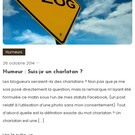
Sarcoïdose
Humeurs
26 octobre 2014
Romain-
Paris
Humeur : Suis-je un charlatan ?
Les blogueurs seraient-ils des charlatans ? Non pas que je me
sois posé directement la question, mais la remarque m’ayant été
formulée ce matin sous l’un de mes statuts Facebook, (un post
relatif à l’utilisation d’une photo sans mon consentement). Tout
d’abord quelle est la définition exacte du mot charlatan ? Un
charlatan est une […]
Tagged