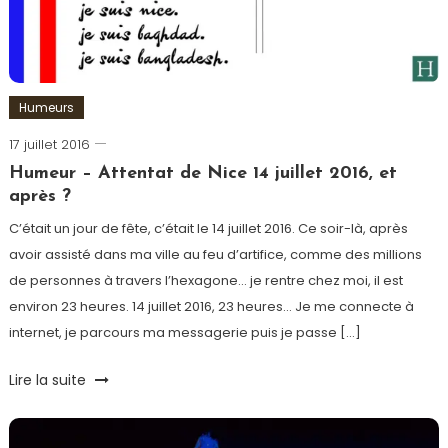
Test
et
avis
,
Voyage
Humeurs
17 juillet 2016
Romain-
Paris
Humeur – Attentat de Nice 14 juillet 2016, et
après ?
C’était un jour de fête, c’était le 14 juillet 2016. Ce soir-là, après
avoir assisté dans ma ville au feu d’artifice, comme des millions
de personnes à travers l’hexagone… je rentre chez moi, il est
environ 23 heures. 14 juillet 2016, 23 heures… Je me connecte à
internet, je parcours ma messagerie puis je passe […]
Tagged
Lire la suite
Attentat
,
Hommage
,
Humeur
,