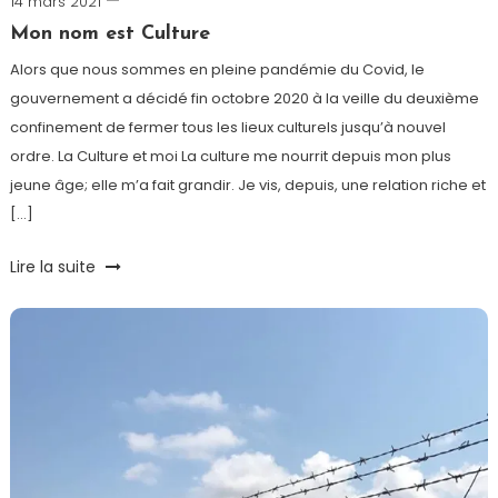
14 mars 2021
Cédric
Cilia
Mon nom est Culture
Alors que nous sommes en pleine pandémie du Covid, le
gouvernement a décidé fin octobre 2020 à la veille du deuxième
confinement de fermer tous les lieux culturels jusqu’à nouvel
ordre. La Culture et moi La culture me nourrit depuis mon plus
jeune âge; elle m’a fait grandir. Je vis, depuis, une relation riche et
[…]
Tagged
Lire la suite
Covid-
19
,
culture
,
Humeur
,
Théâtre