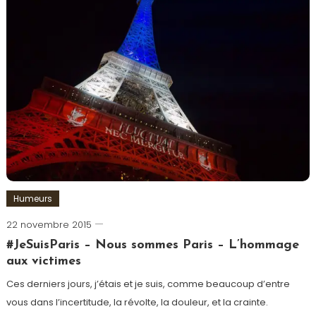
Nice
,
Paris
,
Promenade
des
Anglais
,
Victime
Humeurs
22 novembre 2015
Romain-
Paris
#JeSuisParis – Nous sommes Paris – L’hommage
aux victimes
Ces derniers jours, j’étais et je suis, comme beaucoup d’entre
vous dans l’incertitude, la révolte, la douleur, et la crainte.