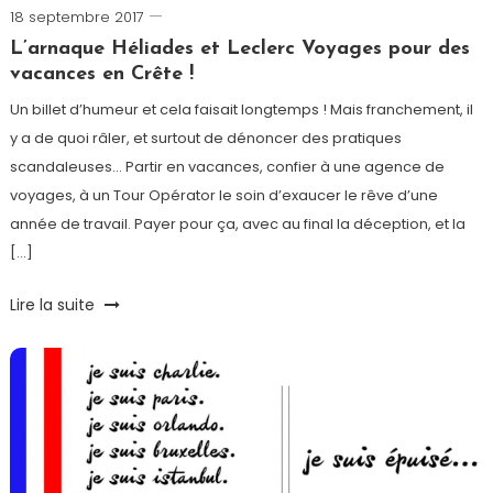
18 septembre 2017
Ludovic
L’arnaque Héliades et Leclerc Voyages pour des
vacances en Crête !
Un billet d’humeur et cela faisait longtemps ! Mais franchement, il
y a de quoi râler, et surtout de dénoncer des pratiques
scandaleuses… Partir en vacances, confier à une agence de
voyages, à un Tour Opérator le soin d’exaucer le rêve d’une
année de travail. Payer pour ça, avec au final la déception, et la
[…]
Tagged
Lire la suite
Arnaque
,
Crête
,
Héliades
,
Hôtel
,
Humeur
,
Leclerc
Voyages
,