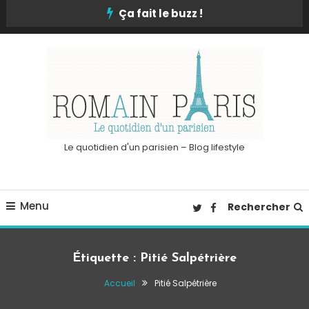
Skip
Ça fait le buzz !
To
Content
Le quotidien d'un parisien – Blog lifestyle
Menu
Rechercher
Étiquette :
Pitié Salpétrière
Accueil
Pitié Salpétrière