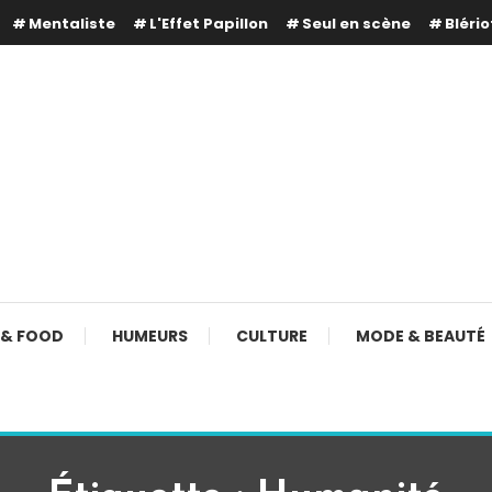
Mentaliste
L'Effet Papillon
Seul en scène
Blério
 & FOOD
HUMEURS
CULTURE
MODE & BEAUTÉ