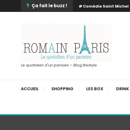
Skip
Ça fait le buzz !
Comédie Saint Michel
To
Content
Le quotidien d'un parisien – Blog lifestyle
ACCUEIL
SHOPPING
LES BOX
DRINK