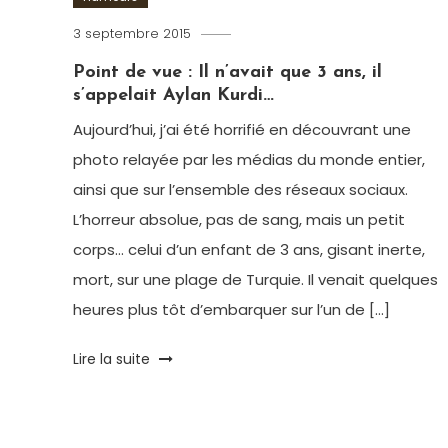
3 septembre 2015
Romain-
Paris
Point de vue : Il n’avait que 3 ans, il
s’appelait Aylan Kurdi…
Aujourd’hui, j’ai été horrifié en découvrant une
photo relayée par les médias du monde entier,
ainsi que sur l’ensemble des réseaux sociaux.
L’horreur absolue, pas de sang, mais un petit
corps… celui d’un enfant de 3 ans, gisant inerte,
mort, sur une plage de Turquie. Il venait quelques
heures plus tôt d’embarquer sur l’un de […]
Tagged
Lire la suite
Drame
,
Humanité
,
Humeur
,