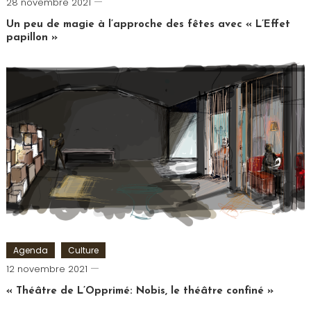
Cédric
28 novembre 2021
Cilia
Un peu de magie à l’approche des fêtes avec « L’Effet
papillon »
Tagged
Comédie
Saint
Michel
,
L'Effet
Papillon
,
Mentaliste
,
Théâtre
Agenda
Culture
Cédric
12 novembre 2021
Cilia
« Théâtre de L’Opprimé: Nobis, le théâtre confiné »