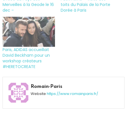
Merveilles à la Geode le 16
toits du Palais de la Porte
dec –
Dorée à Paris
Paris, ADIDAS accueillait
David Beckham pour un
workshop créateurs
#HERETOCREATE
Tagged
Ballet
,
Romain-Paris
Ballet
Website
https://www.romainparis.fr/
Béjart
Lausanne
,
Béjart
,
Freddie
Mercury
,