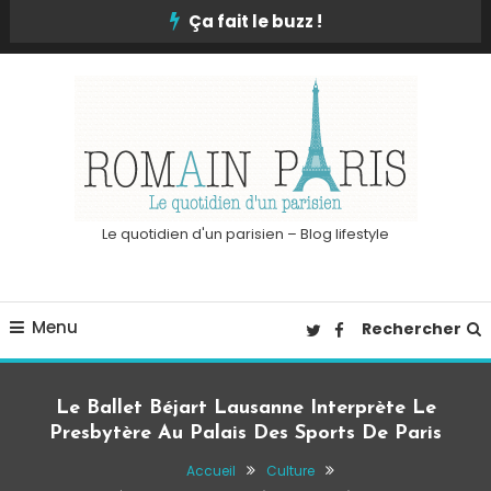
Skip
Ça fait le buzz !
To
Content
Le quotidien d'un parisien – Blog lifestyle
Menu
Rechercher
Le Ballet Béjart Lausanne Interprète Le
Presbytère Au Palais Des Sports De Paris
Accueil
Culture