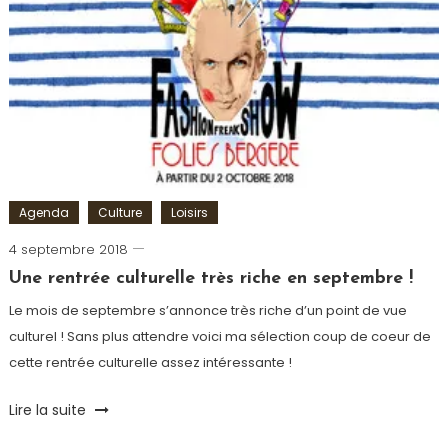
et-
Marne
,
Spectacle
Agenda
Culture
Loisirs
4 septembre 2018
Ludovic
Une rentrée culturelle très riche en septembre !
Le mois de septembre s’annonce très riche d’un point de vue
culturel ! Sans plus attendre voici ma sélection coup de coeur de
cette rentrée culturelle assez intéressante !
Tagged
Lire la suite
Concert
,