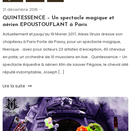
21 décembre 2016
Romain-
Paris
QUINTESSENCE – Un spectacle magique et
aérien EPOUSTOUFLANT à Paris
Actuellement et jusqu’au 19 février 2017, Alexis Gruss dresse son
chapiteau à Paris Porte de Passy, pour un spectacle magique,
féerique… avec pour acteurs 23 artistes d’exception, 40 chevaux
en piste, un orchestre de 10 musiciens en live… Quintessence – Un
spectacle équestre & aérien Afin de sauver Pégase, le cheval ailé
réputé indomptable, Joseph […]
Tagged
Lire la suite
Acrobates
,
Chevaux
,
Cirque
,
Gruss
,
Jongleurs
,
Les