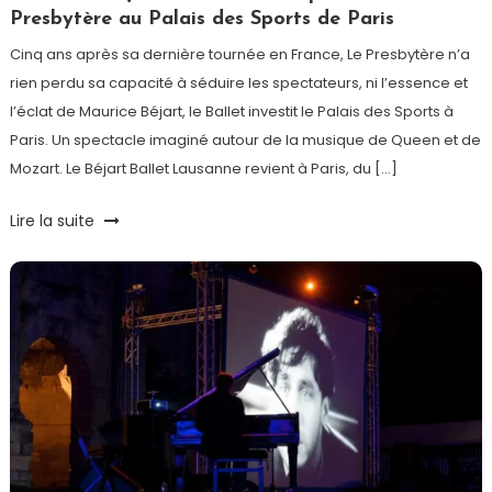
Presbytère au Palais des Sports de Paris
Cinq ans après sa dernière tournée en France, Le Presbytère n’a
rien perdu sa capacité à séduire les spectateurs, ni l’essence et
l’éclat de Maurice Béjart, le Ballet investit le Palais des Sports à
Paris. Un spectacle imaginé autour de la musique de Queen et de
Mozart. Le Béjart Ballet Lausanne revient à Paris, du […]
Tagged
Lire la suite
Ballet
,
Ballet
Béjart
Lausanne
,
Béjart
,
Freddie
Mercury
,
Mozart
,
Palais
des