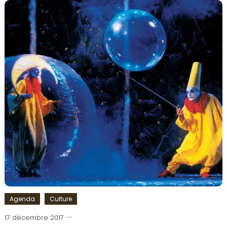
culture
,
Exposition
,
Rentrée
,
rentrée
culturelle
,
septembre
,
Spectacle
Agenda
Culture
17 décembre 2017
Romain-