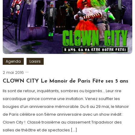
Farfadais
,
Magie
,
Noël
,
Paris
,
Spectacle
Agenda
Loisirs
2 mai 2016
Romain-
Paris
CLOWN CITY Le Manoir de Paris Fête ses 5 ans
Ils sont de retour, inquiétants, sombres ou bigarrés… Leur rire
sarcastique grince comme une invitation. Venez souffler les
bougies d’un anniversaire mémorable. Du 6 au 29 mai, le Manoir
de Paris célèbre son 5ème anniversaire avec un show inédit :
Clown City ! Classé troisième au classement Tripadvisor des
salles de théâtre et de spectacles […]