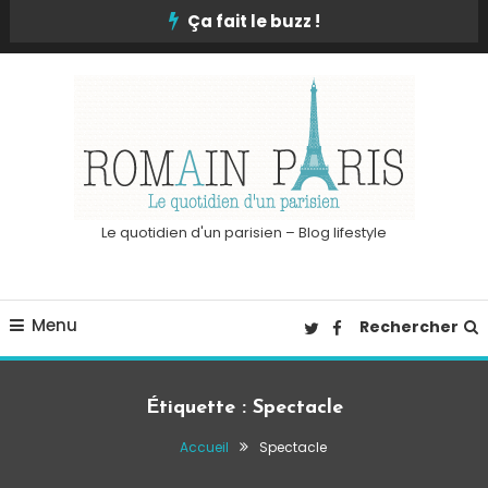
Skip
Ça fait le buzz !
To
Content
Le quotidien d'un parisien – Blog lifestyle
Menu
Rechercher
Étiquette :
Spectacle
Accueil
Spectacle