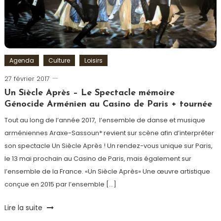
Art
Agenda
Culture
Loisirs
27 février 2017
Romain-
Paris
Un Siècle Après – Le Spectacle mémoire
Génocide Arménien au Casino de Paris + tournée
Tout au long de l’année 2017, l’ensemble de danse et musique
arméniennes Araxe-Sassoun* revient sur scène afin d’interpréter
son spectacle Un Siècle Après ! Un rendez-vous unique sur Paris,
le 13 mai prochain au Casino de Paris, mais également sur
l’ensemble de la France. «Un Siècle Après» Une œuvre artistique
conçue en 2015 par l’ensemble […]
Tagged
Lire la suite
Araxe