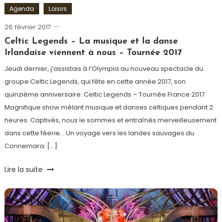
Agenda
Loisirs
26 février 2017
Romain-
Paris
Celtic Legends – La musique et la danse
Irlandaise viennent à nous – Tournée 2017
Jeudi dernier, j’assistais à l’Olympia au nouveau spectacle du
groupe Celtic Legends, qui fête en cette année 2017, son
quinzième anniversaire. Celtic Legends – Tournée France 2017
Magnifique show mêlant musique et danses celtiques pendant 2
heures. Captivés, nous le sommes et entraînés merveilleusement
dans cette féerie… Un voyage vers les landes sauvages du
Connemara. […]
Tagged
Lire la suite
Celte
,
Celtic
Legends
,
Danse
,