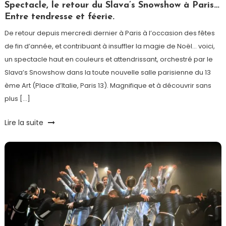
Paris
Spectacle, le retour du Slava’s Snowshow à Paris…
Entre tendresse et féerie.
De retour depuis mercredi dernier à Paris à l’occasion des fêtes
de fin d’année, et contribuant à insuffler la magie de Noël… voici,
un spectacle haut en couleurs et attendrissant, orchestré par le
Slava’s Snowshow dans la toute nouvelle salle parisienne du 13
ème Art (Place d’Italie, Paris 13). Magnifique et à découvrir sans
plus […]
Tagged
Lire la suite
Clown
,
Noël
,
Paris
,
Slava's
Snowshow
,
Spectacle
,
Théâtre
13
ème