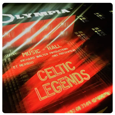
Sassoun
,
Arménie
,
Arménien
,
Casino
de
Paris
,
Danse
,
Génocide
,
JAF
,
Marseille
,
Musique
,
Spectacle
,
Un
Siècle
Après