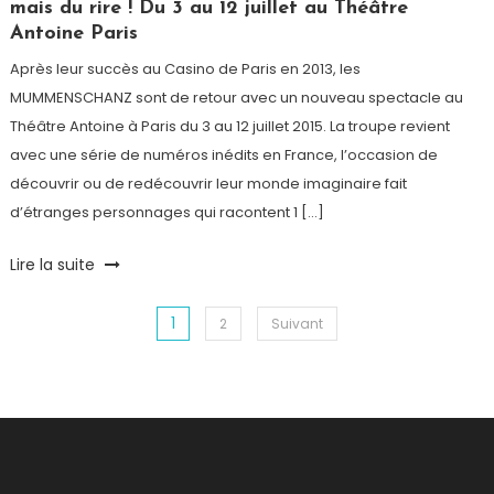
mais du rire ! Du 3 au 12 juillet au Théâtre
Antoine Paris
Après leur succès au Casino de Paris en 2013, les
MUMMENSCHANZ sont de retour avec un nouveau spectacle au
Théâtre Antoine à Paris du 3 au 12 juillet 2015. La troupe revient
avec une série de numéros inédits en France, l’occasion de
découvrir ou de redécouvrir leur monde imaginaire fait
d’étranges personnages qui racontent 1 […]
Tagged
Lire la suite
insolite
,
les
1
Pagination
2
Suivant
MUMMENSCHANZ
,
Paris
,
des
Spectacle
,
Théâtre
,
publications
Théâtre
Antoine