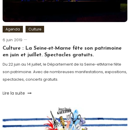
Sports
Paris
,
Queen
,
Spectacle
Agenda
Culture
6 juin 2019
Romain-
Paris
Culture : La Seine-et-Marne fête son patrimoine
en juin et juillet. Spectacles gratuits.
Du 22 juin au 14 juillet, le Département de la Seine-etMarne fête
son patrimoine. Avec de nombreuses manifestations, expositions,
spectacles, concerts gratuits.
Tagged
Lire la suite
Château
,
Musique
classique
,
Patrimoine
,
Seine-