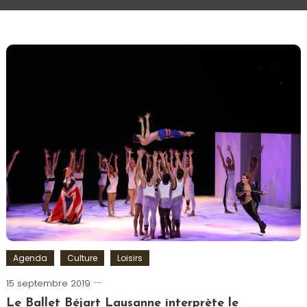
Agenda
Culture
Loisirs
15 septembre 2019
Romain-
Paris
Le Ballet Béjart Lausanne interprète le