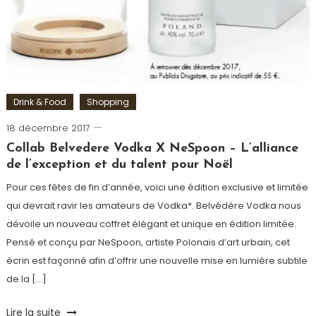
Drink & Food
Shopping
18 décembre 2017
Romain-
Paris
Collab Belvedere Vodka X NeSpoon – L’alliance
de l’exception et du talent pour Noël
Pour ces fêtes de fin d’année, voici une édition exclusive et limitée
qui devrait ravir les amateurs de Vodka*. Belvédère Vodka nous
dévoile un nouveau coffret élégant et unique en édition limitée.
Pensé et conçu par NeSpoon, artiste Polonais d’art urbain, cet
écrin est façonné afin d’offrir une nouvelle mise en lumière subtile
de la […]
Tagged
Lire la suite