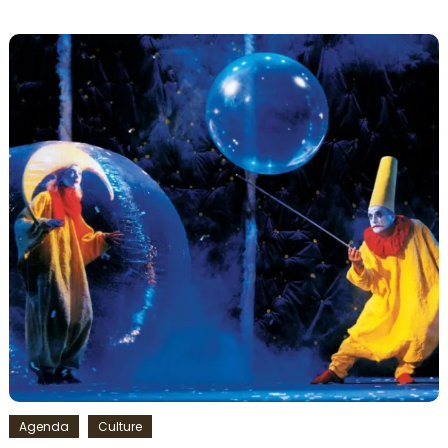
Belvedere
Vodka
,
collector
,
NeSpoon
,
Noël
,
Publicis
Drugstore
,
Street-
art
,
Vodka
Agenda
Culture