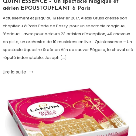
Paris
QUINTESSENCE – Un spectacle magique et
aérien EPOUSTOUFLANT à Paris
Actuellement et jusqu’au 19 février 2017, Alexis Gruss dresse son
chapiteau à Paris Porte de Passy, pour un spectacle magique,
féerique… avec pour acteurs 23 artistes d’exception, 40 chevaux
en piste, un orchestre de 10 musiciens en live… Quintessence – Un
spectacle équestre & aérien Afin de sauver Pégase, le cheval ailé
réputé indomptable, Joseph […]
Tagged
Lire la suite
Acrobates
,
Chevaux
,
Cirque
,
Gruss
,
Jongleurs
,
Les
Farfadais
,
Magie
,
Noël
,