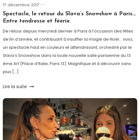
17 décembre 2017
Romain-
Paris
Spectacle, le retour du Slava’s Snowshow à Paris…
Entre tendresse et féerie.
De retour depuis mercredi dernier à Paris à l’occasion des fêtes
de fin d’année, et contribuant à insuffler la magie de Noël… voici,
un spectacle haut en couleurs et attendrissant, orchestré par le
Slava’s Snowshow dans la toute nouvelle salle parisienne du 13
ème Art (Place d’Italie, Paris 13). Magnifique et à découvrir sans
plus […]
Tagged
Lire la suite
Clown
,
Noël
,
Paris
,
Slava's
Snowshow
,
Spectacle
,
Théâtre