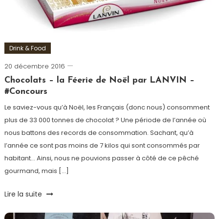
Paris
,
Spectacle
Drink & Food
20 décembre 2016
Romain-
Paris
Chocolats – la Féerie de Noël par LANVIN –
#Concours
Le saviez-vous qu’à Noël, les Français (donc nous) consomment
plus de 33 000 tonnes de chocolat ? Une période de l’année où
nous battons des records de consommation. Sachant, qu’à
l’année ce sont pas moins de 7 kilos qui sont consommés par
habitant… Ainsi, nous ne pouvions passer à côté de ce pêché
gourmand, mais […]
Tagged
Lire la suite
chocolat
,
Chocolats
,