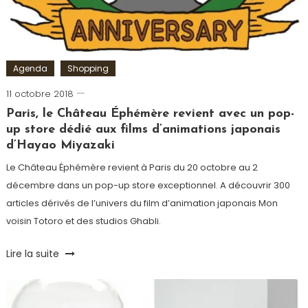
La
Grande
Récrée
,
Lego
,
Lutti
,
Agenda
Shopping
Noël
,
11 octobre 2018
Romain-
Playmobil
,
Paris
Star
Paris, le Château Éphémère revient avec un pop-
Wars
,
up store dédié aux films d’animations japonais
Vin
d’Hayao Miyazaki
Le Château Éphémère revient à Paris du 20 octobre au 2
décembre dans un pop-up store exceptionnel. A découvrir 300
articles dérivés de l’univers du film d’animation japonais Mon
voisin Totoro et des studios Ghabli.
Tagged
Lire la suite
Goodies
,
Hayao
Miyazaki
,