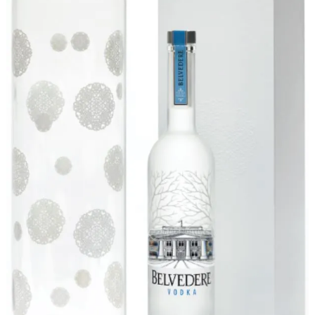
Le
Château
Éphémère
,
Mon
Voisin
Totoro
,
Noël
,
Pop
up
store
,
Shopping
Noël
,
Studios
Ghalbi