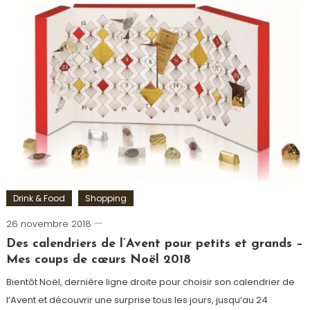
Fabriqué
à
Paris
,
Marché
de
Noël
,
Montmartre
,
Noël
,
Paris
,
Sacré-
Cœur
,
Village
de
Drink & Food
Shopping
Noël
26 novembre 2018
Romain-
Paris
Des calendriers de l’Avent pour petits et grands –
Mes coups de cœurs Noël 2018
Bientôt Noël, dernière ligne droite pour choisir son calendrier de
l’Avent et découvrir une surprise tous les jours, jusqu’au 24