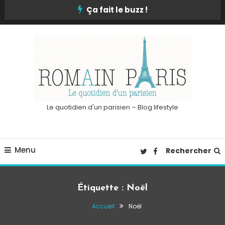
Skip
Ça fait le buzz !
To
Content
Le quotidien d'un parisien – Blog lifestyle
Menu
Rechercher
Étiquette :
Noël
Accueil
Noël