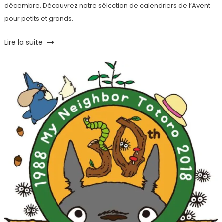
décembre. Découvrez notre sélection de calendriers de l’Avent
pour petits et grands.
Tagged
Lire la suite
Calendrier
de
l'Avent
,
Cheerz
,
Chocolats
,
Comtesse
du
Barry
,
Foie
gras
,
Kinder
,
La
boite
du
fromager
,