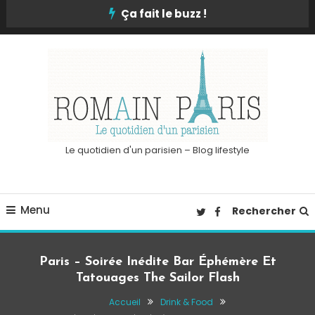
Skip
Ça fait le buzz !
To
Content
Le quotidien d'un parisien – Blog lifestyle
Menu
Rechercher
Paris – Soirée Inédite Bar Éphémère Et
Tatouages The Sailor Flash
Accueil
Drink & Food