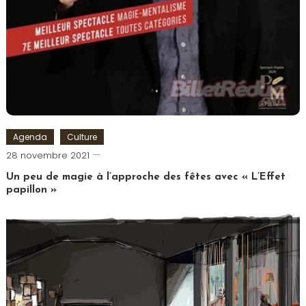
Agenda
Culture
Cédric
28 novembre 2021
Cilia
Un peu de magie à l’approche des fêtes avec « L’Effet
papillon »
Tagged
Comédie
Saint
Michel
,
L'Effet
Papillon
,
Mentaliste
,