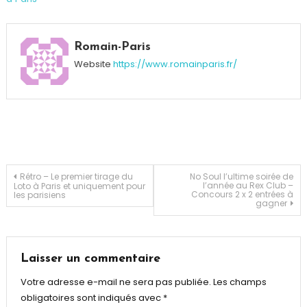
Tagged
Bar
Romain-Paris
éphémère
,
Website
https://www.romainparis.fr/
cocktail
,
Rhum
,
Sortir
à
Paris
,
Tatoutage
,
The
Navigation
Rétro – Le premier tirage du
No Soul l’ultime soirée de
l’année au Rex Club –
Loto à Paris et uniquement pour
Sailor
Concours 2 x 2 entrées à
les parisiens
gagner
Jerry
de
l’article
Laisser un commentaire
Votre adresse e-mail ne sera pas publiée.
Les champs
obligatoires sont indiqués avec
*