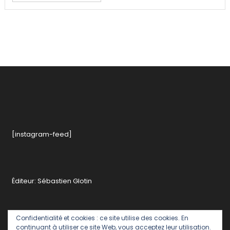
[instagram-feed]
Éditeur: Sébastien Glotin
Confidentialité et cookies : ce site utilise des cookies. En
continuant à utiliser ce site Web, vous acceptez leur utilisation.