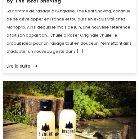
by The Real Shaving
La gamme de rasage à l’Anglaise, The Real Shaving, continue
de se développer en France et toujours en exclusivité chez
Monoprix. Ainsi depuis le mois de juin, une nouvelle référence
a fait son apparition… L’huile à Raser Originale L’huile, le
produit idéal pour un rasage tout en douceur. Permettant ainsi
d’adopter un nouveau geste dans […]
Tagged
Lire la suite
Après-
Rasage
,
concours
,
cosmétiques
homme
,
Huile
de
rasage
,
hydratant
,
Monoprix
,