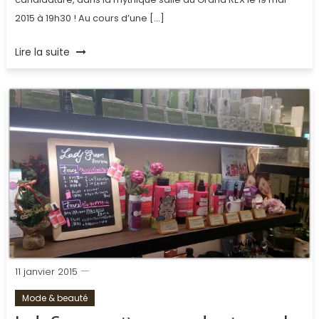
2015 à 19h30 ! Au cours d’une […]
Tagged
Lire la suite
Expo
France
2025
,
film
,
France
,
Grand
Rex
,
Imaginons
2025
11 janvier 2015
Mode & beauté