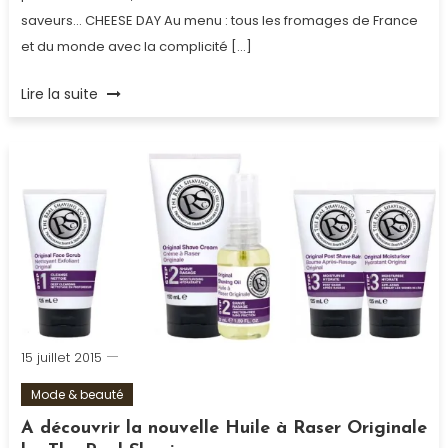
saveurs… CHEESE DAY Au menu : tous les fromages de France
et du monde avec la complicité […]
Tagged
Lire la suite
Exposition
,
Fromage
,
Gastronomie
,
Paris
,
Salon
,
Spiritueux
,
Vin
15 juillet 2015
Mode & beauté
A découvrir la nouvelle Huile à Raser Originale