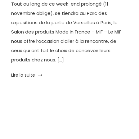
Tout au long de ce week-end prolongé (11
novembre oblige), se tiendra au Parc des
expositions de la porte de Versailles à Paris, le
Salon des produits Made In France – MIF – Le MIF
nous offre l’occasion d’aller à la rencontre, de
ceux qui ont fait le choix de concevoir leurs
produits chez nous. […]
Tagged
Lire la suite
made
in
france
,
MIF
,
Paris
,
Porte
de
Versailles
,
Salon