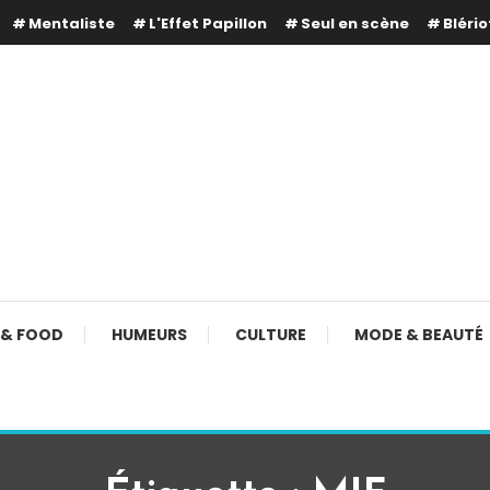
Mentaliste
L'Effet Papillon
Seul en scène
Blério
 & FOOD
HUMEURS
CULTURE
MODE & BEAUTÉ