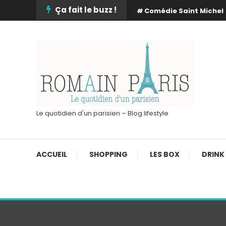
Skip
Ça fait le buzz !
Comédie Saint Michel
To
Content
Le quotidien d'un parisien – Blog lifestyle
ACCUEIL
SHOPPING
LES BOX
DRINK