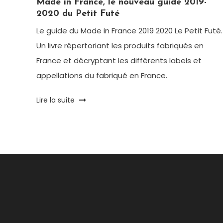
Made in France, le nouveau guide 2019-
2020 du Petit Futé
Le guide du Made in France 2019 2020 Le Petit Futé.
Un livre répertoriant les produits fabriqués en
France et décryptant les différents labels et
appellations du fabriqué en France.
Tagged
Lire la suite
Fabriqué
en
France
,
Guide
,
Guide
du
Made
in
France
,
Le