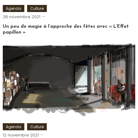
Agenda
Culture
Cédric
28 novembre 2021
Cilia
Un peu de magie à l’approche des fêtes avec « L’Effet
papillon »
Tagged
Comédie
Saint
Michel
,
L'Effet
Papillon
,
Mentaliste
,
Théâtre
Agenda
Culture
Cédric
12 novembre 2021