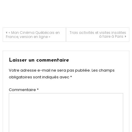
d'Avignon
,
Théâtre
Navigation
« Mon Cinéma Québécois en
Trois activités et visites insolites
à faire à Paris
France, version en ligne »
de
l’article
Laisser un commentaire
Votre adresse e-mail ne sera pas publiée.
Les champs
obligatoires sont indiqués avec
*
Commentaire
*