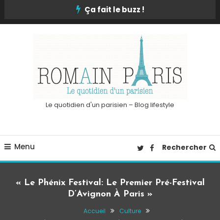
Skip
Ça fait le buzz !
To
Content
Le quotidien d'un parisien – Blog lifestyle
Menu
Rechercher
« Le Phénix Festival: Le Premier Pré-Festival
D’Avignon À Paris »
Accueil
Culture