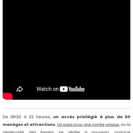
De 18h30 à 23 heures,
un accès privilégié à plus de 50
manèges et attractions
.
Un pass pour une soirée unique
, ou la
générosité des forains se vérifie à nouveau, puisque