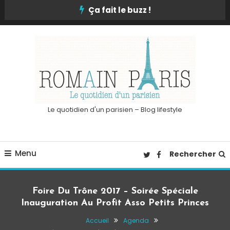
Skip
Ça fait le buzz !
To
Content
Le quotidien d'un parisien – Blog lifestyle
Menu
Rechercher
Foire Du Trône 2017 – Soirée Spéciale
Inauguration Au Profit Asso Petits Princes
Accueil
Agenda