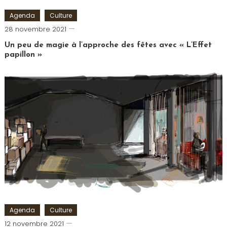
Agenda
Culture
Cédric
28 novembre 2021
Cilia
Un peu de magie à l’approche des fêtes avec « L’Effet
papillon »
Tagged
Comédie
Saint
Michel
,
L'Effet
Papillon
,
Mentaliste
,
Théâtre
Agenda
Culture
Cédric
12 novembre 2021