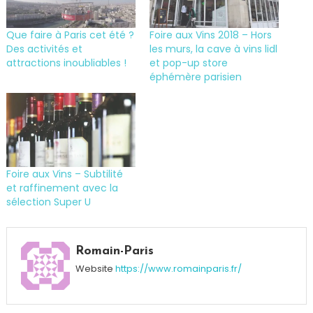
Que faire à Paris cet été ?
Foire aux Vins 2018 – Hors
Des activités et
les murs, la cave à vins lidl
attractions inoubliables !
et pop-up store
éphémère parisien
Foire aux Vins – Subtilité
et raffinement avec la
sélection Super U
Tagged
Bateau
Romain-Paris
Pirate
,
Website
https://www.romainparis.fr/
Bois
de