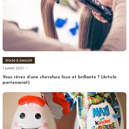
Mode & beauté
Romain-
1 juillet 2021
Paris
Vous rêvez d’une chevelure lisse et brillante ? (Article
partenariat)
Tagged
Cheveux
,
Coiffure
,
Femme
,
Lissage
,
Lisseur