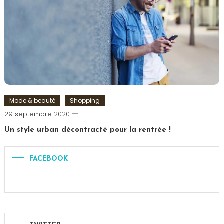
Oeuf
de
Pâques
,
Pâques
,
Shoko
Bon
,
Surprise
Mode & beauté
Shopping
Romain-
29 septembre 2020
Paris
Un style urban décontracté pour la rentrée !
Tagged
Look
,
FACEBOOK
Mode
,
Urban