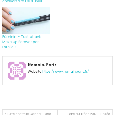
anniversaire EXCLUSIVE
Féminin – Test et avis
Make up Forever par
Estelle !
Tagged
Barbara
,
Romain-Paris
Eau
Website
https://www.romainparis.fr/
démaquillante
,
Eau
Micellaire
,
Estelle
,
Peau
,
Test
et
Navigation
Lutte contre le Cancer – Une
Foire du Trône 2017 – Soirée