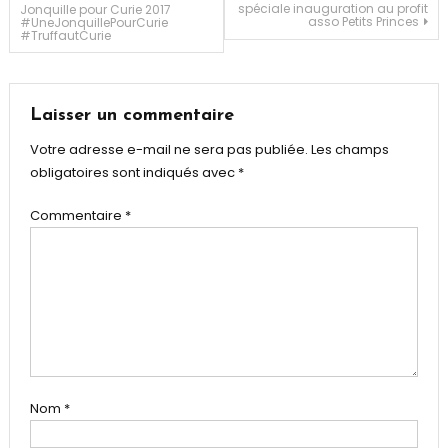
spéciale inauguration au profit
Jonquille pour Curie 2017
avis
asso Petits Princes
#UneJonquillePourCurie
#TruffautCurie
de
l’article
Laisser un commentaire
Votre adresse e-mail ne sera pas publiée.
Les champs
obligatoires sont indiqués avec
*
Commentaire
*
Nom
*