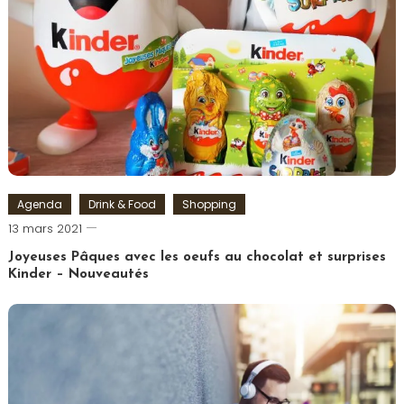
Agenda
Drink & Food
Shopping
Romain-
13 mars 2021
Paris
Joyeuses Pâques avec les oeufs au chocolat et surprises
Kinder – Nouveautés
Tagged
chocolat
,
Chocolats
,
Ferrero
,
Kinder
,