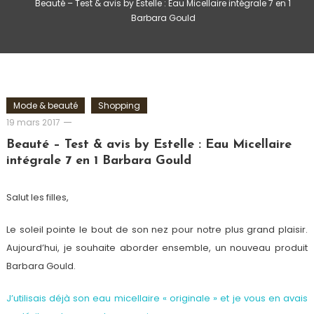
Beauté – Test & avis by Estelle : Eau Micellaire intégrale 7 en 1
Barbara Gould
Mode & beauté
Shopping
Romain-
19 mars 2017
Paris
Beauté – Test & avis by Estelle : Eau Micellaire
intégrale 7 en 1 Barbara Gould
Salut les filles,
Le soleil pointe le bout de son nez pour notre plus grand plaisir.
Aujourd’hui, je souhaite aborder ensemble, un nouveau produit
Barbara Gould.
J’utilisais déjà son eau micellaire « originale » et je vous en avais