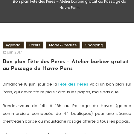
Bon plan Fête des Pères – Atelier barbier gratuit au Passage du
Havre Paris
Agenda
Loisirs
Mode & beauté
Shopping
Romain-
12 juin 2017
Paris
Bon plan Fête des Pères – Atelier barbier gratuit
au Passage du Havre Paris
Dimanche 18 juin, jour de la
Fête des Pères
voici un bon plan sur
Paris, qui devrait faire plaisir à tous les papas, mais pas que…
Rendez-vous de 14h à 18h au Passage du Havre (galerie
commerciale composée de 44 boutiques) pour une séance
d’entretien barbe ou moustache rasage offerte à tous les papas.