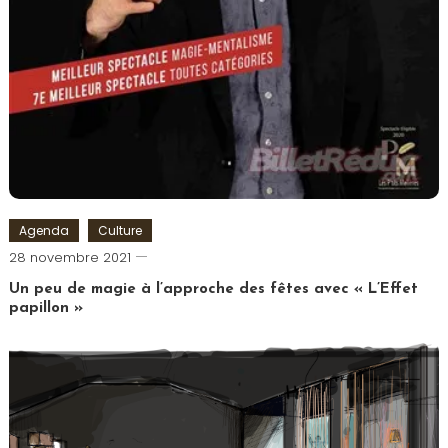
Agenda
Culture
Cédric
28 novembre 2021
Cilia
Un peu de magie à l’approche des fêtes avec « L’Effet
papillon »
Tagged
Comédie
Saint
Michel
,
L'Effet