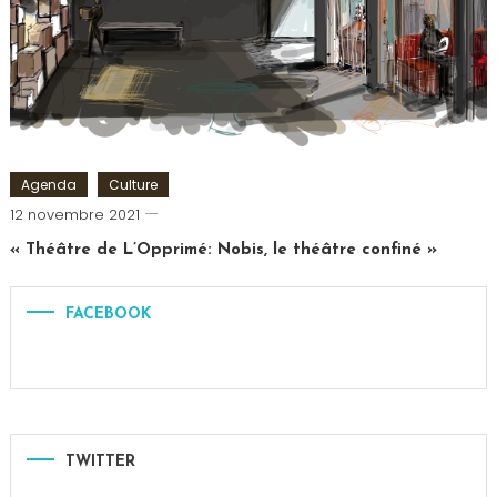
Papillon
,
Mentaliste
,
Théâtre
Agenda
Culture
Cédric
12 novembre 2021
Cilia
« Théâtre de L’Opprimé: Nobis, le théâtre confiné »
FACEBOOK
TWITTER