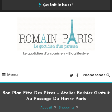
Skip
Ça fait le buzz !
To
Content
Le quotidien d'un parisien – Blog lifestyle
Menu
Rechercher
Bon Plan Fête Des Pères – Atelier Barbier Gratuit
Au Passage Du Havre Paris
Accueil
Shopping