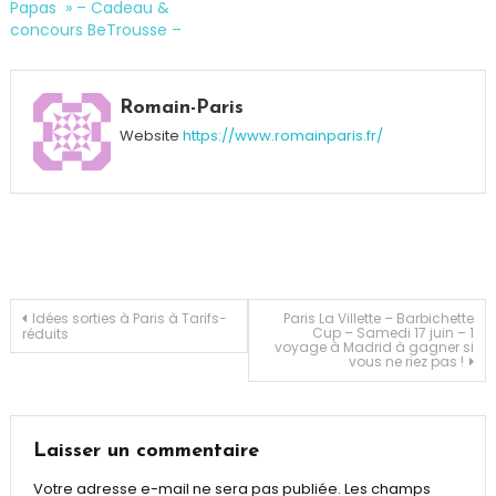
Papas » – Cadeau &
concours BeTrousse –
Tagged
Atelier
,
Romain-Paris
Barbier
,
Website
https://www.romainparis.fr/
bon
plan
,
Fête
des
Pères
,
gratuit
,
Le
Navigation
Idées sorties à Paris à Tarifs-
Paris La Villette – Barbichette
Cup – Samedi 17 juin – 1
réduits
Passage
voyage à Madrid à gagner si
vous ne riez pas !
du
de
Havre
,
Paris
l’article
Laisser un commentaire
Votre adresse e-mail ne sera pas publiée.
Les champs