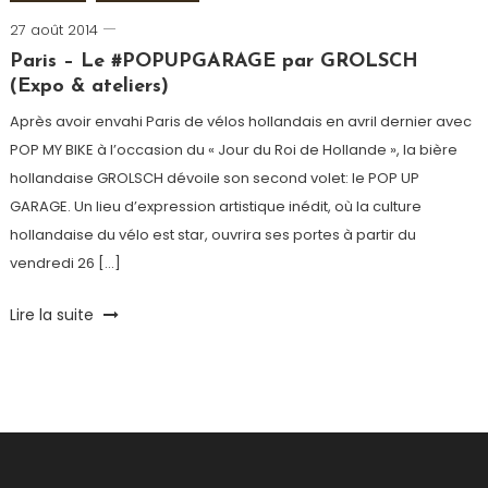
27 août 2014
Romain-
Paris
Paris – Le #POPUPGARAGE par GROLSCH
(Expo & ateliers)
Après avoir envahi Paris de vélos hollandais en avril dernier avec
POP MY BIKE à l’occasion du « Jour du Roi de Hollande », la bière
hollandaise GROLSCH dévoile son second volet: le POP UP
GARAGE. Un lieu d’expression artistique inédit, où la culture
hollandaise du vélo est star, ouvrira ses portes à partir du
vendredi 26 […]
Tagged
Lire la suite
Atelier
,
Bière
,
Exposition
,
Paris
,
Pop
My
Bike
,