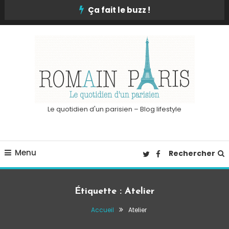
Skip
Ça fait le buzz !
To
Content
Le quotidien d'un parisien – Blog lifestyle
Menu
Rechercher
Étiquette :
Atelier
Accueil
Atelier