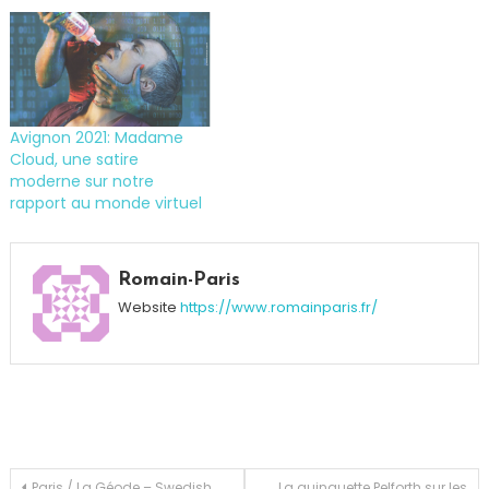
Avignon 2021: Madame
Cloud, une satire
moderne sur notre
rapport au monde virtuel
Tagged
cinéma
,
Romain-Paris
DSK
,
Website
https://www.romainparis.fr/
Festival
de
Cannes
,
VOD
,
Welcome
to
New-
Paris / La Géode – Swedish
La guinguette Pelforth sur les