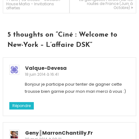
Navigation
routes de France (Juin à
House Mafia – Invitations
York
Octobre)
offertes
de
l’article
5 thoughts on “
Ciné : Welcome to
New-York – L’affaire DSK
”
Valque-Devesa
18 juin 2014 à 16:41
Bonjour je participe pour tenter de gagner cette
trousse bien garnie pour mon mari merci à vous :)
Répondre
Geny║MarronChantilly.fr