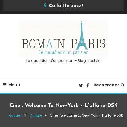
Skip
Ça fait le buzz !
To
Content
Le quotidien d'un parisien – Blog lifestyle
Menu
Rechercher
Ciné : Welcome To New-York – L’affaire DSK
Accueil
Culture
Ciné : Welcome to New-York – L’affaire DSK