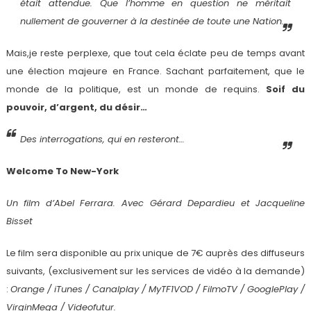
était attendue. Que l’homme en question ne méritait
nullement de gouverner à la destinée de toute une Nation.
Mais,je reste perplexe, que tout cela éclate peu de temps avant
une élection majeure en France. Sachant parfaitement, que le
monde de la politique, est un monde de requins.
Soif du
pouvoir, d’argent, du désir…
Des interrogations, qui en resteront…
Welcome To New-York
Un film d’Abel Ferrara. Avec Gérard Depardieu et Jacqueline
Bisset
Le film sera disponible au prix unique de 7€ auprès des diffuseurs
suivants, (exclusivement sur les services de vidéo à la demande)
:
Orange / iTunes / Canalplay / MyTF1VOD / FilmoTV / GooglePlay /
VirginMega / Videofutur.