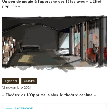
Un peu de magie à l’approche des fêtes avec « L’Effet
papillon »
Tagged
Comédie
Saint
Michel
,
L'Effet
Papillon
,
Mentaliste
,
Théâtre
Agenda
Culture
Cédric
12 novembre 2021
Cilia
« Théâtre de L’Opprimé: Nobis, le théâtre confiné »