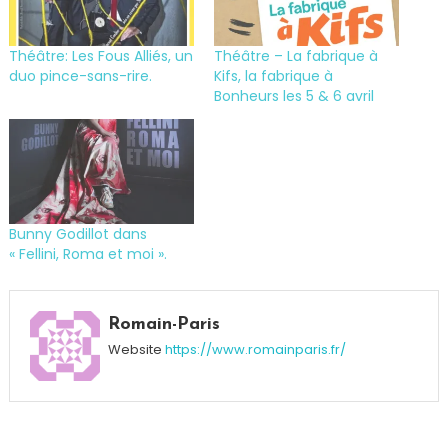
Théâtre: Les Fous Alliés, un
Théâtre – La fabrique à
duo pince-sans-rire.
Kifs, la fabrique à
Bonheurs les 5 & 6 avril
Bunny Godillot dans
« Fellini, Roma et moi ».
Tagged
Comédie
,
Romain-Paris
Prête-
Website
https://www.romainparis.fr/
moi
ta
femme
,
Psy
,