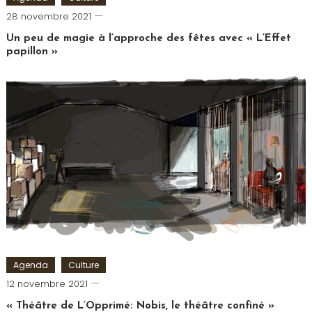
Cédric
28 novembre 2021
Cilia
Un peu de magie à l’approche des fêtes avec « L’Effet
papillon »
Tagged
Comédie
Saint
Michel
,
L'Effet
Papillon
,
Mentaliste
,
Théâtre
Agenda
Culture
Cédric
12 novembre 2021
Cilia
« Théâtre de L’Opprimé: Nobis, le théâtre confiné »