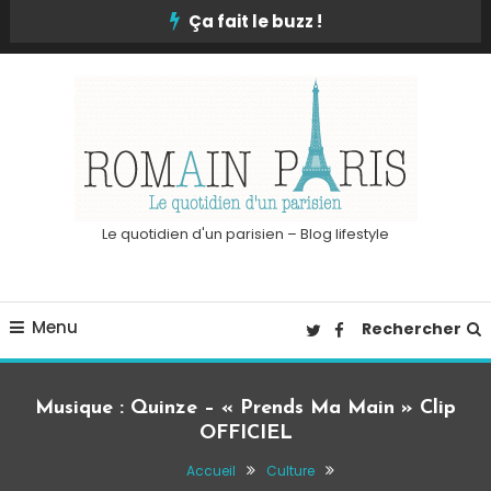
Skip
Ça fait le buzz !
To
Content
Le quotidien d'un parisien – Blog lifestyle
Menu
Rechercher
Musique : Quinze – « Prends Ma Main » Clip
OFFICIEL
Accueil
Culture