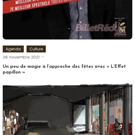
Agenda
Culture
Cédric
28 novembre 2021
Cilia
Un peu de magie à l’approche des fêtes avec « L’Effet
papillon »
Tagged
Comédie
Saint
Michel
,
L'Effet
Papillon
,
Mentaliste
,
Théâtre