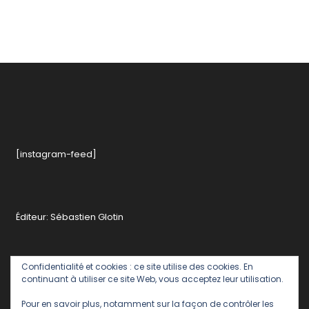
[instagram-feed]
Éditeur: Sébastien Glotin
Confidentialité et cookies : ce site utilise des cookies. En
continuant à utiliser ce site Web, vous acceptez leur utilisation.
Pour en savoir plus, notamment sur la façon de contrôler les