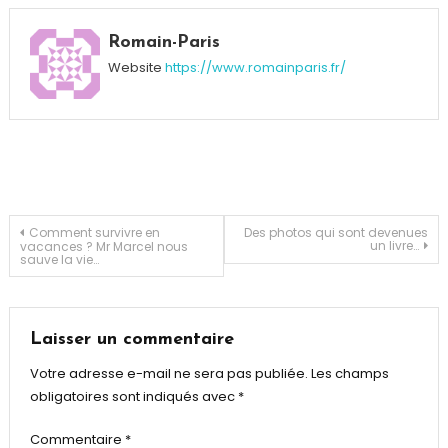
Tagged
Quinze
Romain-Paris
Website
https://www.romainparis.fr/
Navigation
Comment survivre en
Des photos qui sont devenues
un livre…
vacances ? Mr Marcel nous
sauve la vie…
de
l’article
Laisser un commentaire
Votre adresse e-mail ne sera pas publiée.
Les champs
obligatoires sont indiqués avec
*
Commentaire
*