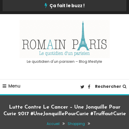
Skip
Ça fait le buzz !
To
Content
Le quotidien d'un parisien – Blog lifestyle
Menu
Rechercher
Lutte Contre Le Cancer – Une Jonquille Pour
Curie 2017 #UneJonquillePourCurie #TruffautCurie
Accueil
Shopping