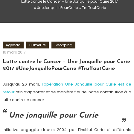
Lutte contre le Cancer – Une Jonquille pour Curie 2017
#UneJonquillePourCurie #TruffautCurie
Agenda
Humeurs
Shopping
Romain-
16 mars 2017
Paris
Lutte contre le Cancer – Une Jonquille pour Curie
2017 #UneJonquillePourCurie #TruffautCurie
Jusqu’au 26 mars,
l’opération Une Jonquille pour Curie est de
retour
afin d’apporter et de manière fleurie, notre contribution à la
lutte contre le cancer
Une jonquille pour Curie
Initiative engagée depuis 2004 par l’Institut Curie et différents