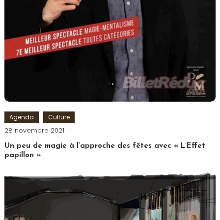
Agenda
Culture
Cédric
28 novembre 2021
Cilia
Un peu de magie à l’approche des fêtes avec « L’Effet
papillon »
Tagged
Comédie
Saint
Michel
,
L'Effet