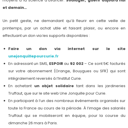
moyens à la science d’avancer.
Soulager, guérir aujourd’hui
et demain…
Un petit geste, ne demandant qu’à fleurir en cette veille de
printemps, par un achat utile et faisant plaisir, ou encore en
effectuant un don via les supports disponibles :
Faire un don via internet sur le site
unejonquillepourcurie.fr
En adressant un SMS,
ESPOIR
au
92 002
– Ce sont 5€ facturés
sur votre abonnement (Orange, Bouygues ou SFR) qui sont
intégralement reversés à l’Institut Curie.
En achetant
un objet solidaire
tant dans les jardineries
Truffaut, que sur le site web Une Jonquille pour Curie.
En participant à l’un des nombreux événements organisés sur
toute la France au cours de la période. À l’image des salariés
Truffaut qui se mobiliseront en équipe, pour la course du
dimanche 26 mars à Paris.