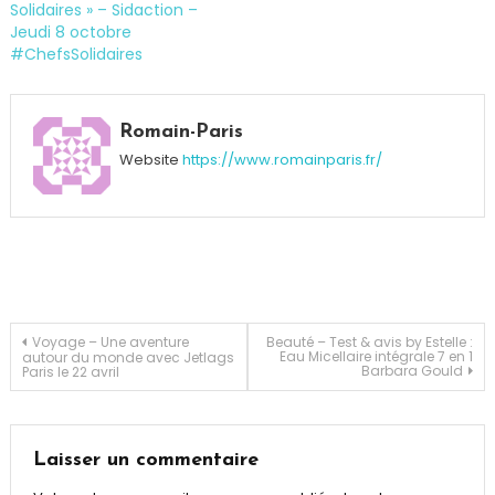
Solidaires » – Sidaction –
Jeudi 8 octobre
#ChefsSolidaires
Tagged
Cancer
,
Romain-Paris
Christian
Website
https://www.romainparis.fr/
Lacroix
,
Fleurs
,
Immunothérapie
,
Jonquille
,
Lutte
contre
le
Navigation
Voyage – Une aventure
Beauté – Test & avis by Estelle :
Eau Micellaire intégrale 7 en 1
autour du monde avec Jetlags
cancer
,
Barbara Gould
Paris le 22 avril
Médecine
,
de
Sac
,
Truffaut
,
l’article
Laisser un commentaire
Une
Jonquille