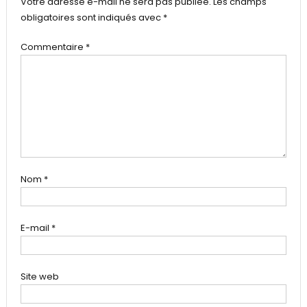
Votre adresse e-mail ne sera pas publiée.
Les champs
pour
obligatoires sont indiqués avec
*
Curie
Commentaire
*
Nom
*
E-mail
*
Site web