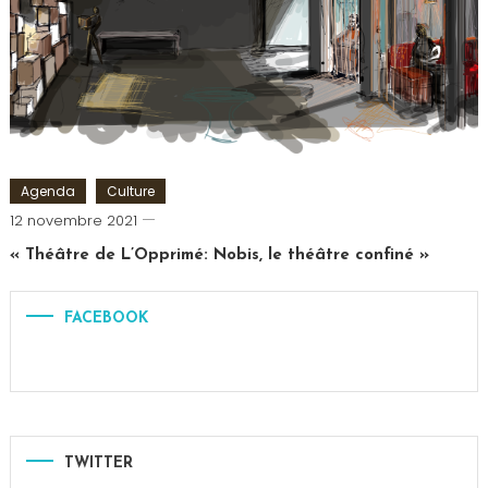
Papillon
,
Mentaliste
,
Théâtre
Agenda
Culture
Cédric
12 novembre 2021
Cilia
« Théâtre de L’Opprimé: Nobis, le théâtre confiné »
FACEBOOK
TWITTER