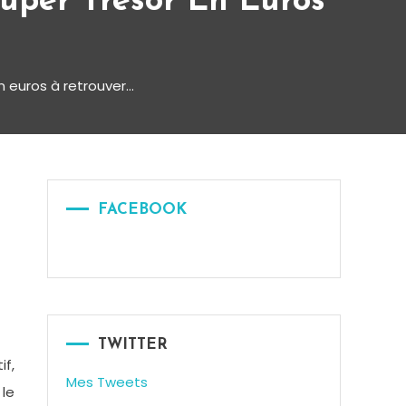
Super Trésor En Euros
en euros à retrouver…
FACEBOOK
TWITTER
if,
Mes Tweets
 le