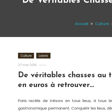
De Véritables Chasse
Accueil
Culture
Culture
Loisirs
Romain-
27 mai 2018
Paris
De véritables chasses au t
en euros à retrouver…
Paris recèle de trésors en tous lieux, à tous les
gastronomique permanent. Conquérir les lieux, déc