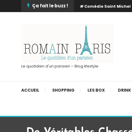
Skip
Ça fait le buzz !
Comédie Saint Michel
To
Content
Le quotidien d'un parisien – Blog lifestyle
ACCUEIL
SHOPPING
LES BOX
DRINK