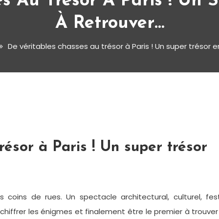
s Au Trésor À Paris ! Un 
À Retrouver…
De véritables chasses au trésor à Paris ! Un super trésor 
résor à Paris ! Un super trésor
 coins de rues. Un spectacle architectural, culturel, fest
hiffrer les énigmes et finalement être le premier à trouver