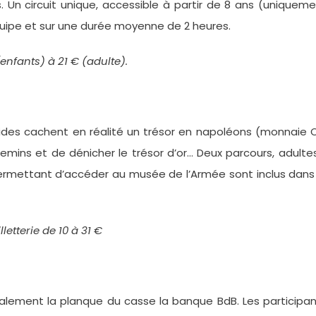
. Un circuit unique, accessible à partir de 8 ans (uniquem
uipe et sur une durée moyenne de 2 heures.
(enfants) à 21 € (adulte).
lides cachent en réalité un trésor en napoléons (monnaie 
hemins et de dénicher le trésor d’or… Deux parcours, adulte
ermettant d’accéder au musée de l’Armée sont inclus dans
letterie de 10 à 31 €
déalement la planque du casse la banque BdB. Les participa