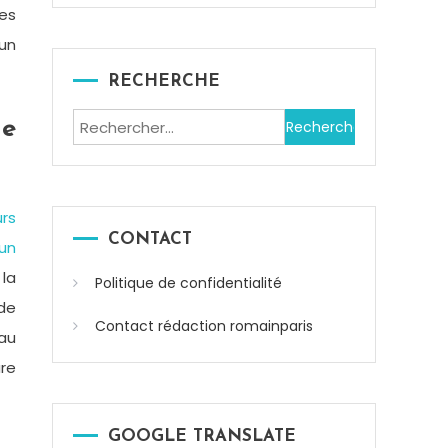
les
 un
RECHERCHE
Rechercher :
de
urs
CONTACT
’un
la
Politique de confidentialité
 de
Contact rédaction romainparis
 au
ure
GOOGLE TRANSLATE