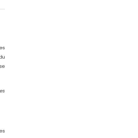
es
du
 se
res
tes