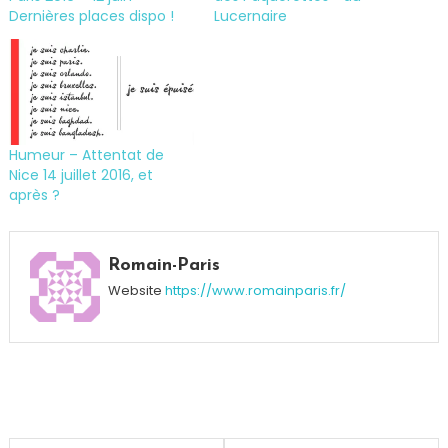
Dernières places dispo !
Lucernaire
Humeur – Attentat de
Nice 14 juillet 2016, et
après ?
Tagged
Associations
,
Romain-Paris
Bubble
Website
https://www.romainparis.fr/
Day
,
Course
,
Fun
,
Paris
,
Solidarité
,
Villeneuve