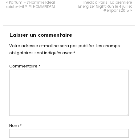
la
Navigation
Parfum – L’Homme Idéal
Inédit à Paris : La première
Energizer Night Run le 4 juillet
existe-t-il ? #LHOMMEIDEAL
Garenne
#‎enparis2015‬
de
l’article
Laisser un commentaire
Votre adresse e-mail ne sera pas publiée.
Les champs
obligatoires sont indiqués avec
*
Commentaire
*
Nom
*