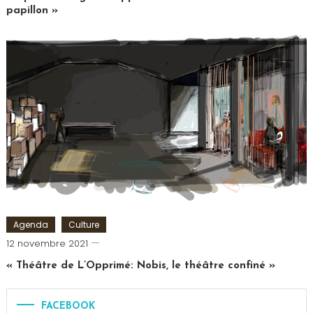
papillon »
Tagged
Comédie
Saint
Michel
,
L'Effet
Papillon
,
Mentaliste
,
Théâtre
Agenda
Culture
Cédric
12 novembre 2021
Cilia
« Théâtre de L’Opprimé: Nobis, le théâtre confiné »
FACEBOOK