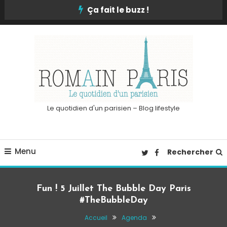
Skip
Ça fait le buzz !
To
Content
Le quotidien d'un parisien – Blog lifestyle
Menu
Rechercher
Fun ! 5 Juillet The Bubble Day Paris
#TheBubbleDay
Accueil
Agenda