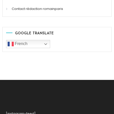
Contact rédaction romainparis
GOOGLE TRANSLATE
French
[instagram-feed]