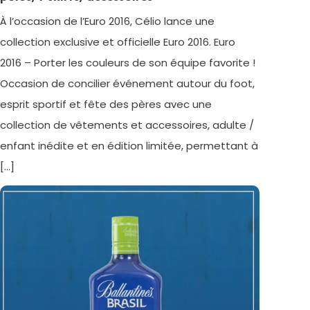
À l’occasion de l’Euro 2016, Célio lance une
collection exclusive et officielle Euro 2016. Euro
2016 – Porter les couleurs de son équipe favorite !
Occasion de concilier événement autour du foot,
esprit sportif et fête des pères avec une
collection de vêtements et accessoires, adulte /
enfant inédite et en édition limitée, permettant à
[…]
Tagged
Lire la suite
Accessoire
,
celio
,
Edition
Limitée
,
Euro
2016
,