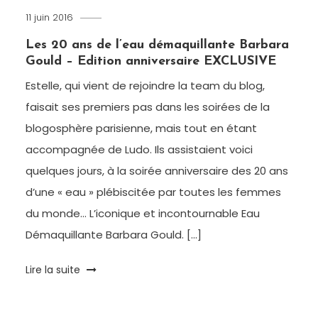
11 juin 2016
Romain-
Paris
Les 20 ans de l’eau démaquillante Barbara
Gould – Edition anniversaire EXCLUSIVE
Estelle, qui vient de rejoindre la team du blog,
faisait ses premiers pas dans les soirées de la
blogosphère parisienne, mais tout en étant
accompagnée de Ludo. Ils assistaient voici
quelques jours, à la soirée anniversaire des 20 ans
d’une « eau » plébiscitée par toutes les femmes
du monde… L’iconique et incontournable Eau
Démaquillante Barbara Gould. […]
Tagged
Lire la suite
Anniversaire
,
Au
Bonheur