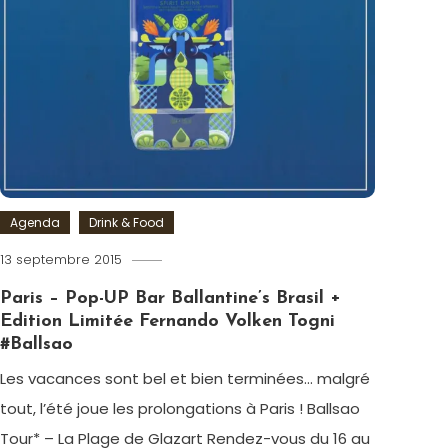
FFF
,
Foot
,
Football
,
Polo
,
Sac
week-
end
,
Tee-
shirt
,
UEFA
Agenda
Drink & Food
Euro
2016
13 septembre 2015
Romain-
Paris
Paris – Pop-UP Bar Ballantine’s Brasil +
Edition Limitée Fernando Volken Togni
#Ballsao
Les vacances sont bel et bien terminées… malgré
tout, l’été joue les prolongations à Paris ! Ballsao
Tour* – La Plage de Glazart Rendez-vous du 16 au