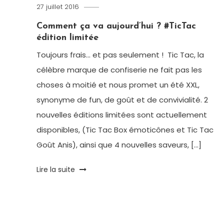
27 juillet 2016
Romain-
Paris
Comment ça va aujourd’hui ? #TicTac
édition limitée
Toujours frais… et pas seulement ! Tic Tac, la
célèbre marque de confiserie ne fait pas les
choses à moitié et nous promet un été XXL,
synonyme de fun, de goût et de convivialité. 2
nouvelles éditions limitées sont actuellement
disponibles, (Tic Tac Box émoticônes et Tic Tac
Goût Anis), ainsi que 4 nouvelles saveurs, […]
Tagged
Lire la suite
box
,
concours
,
Edition
Limitée
,