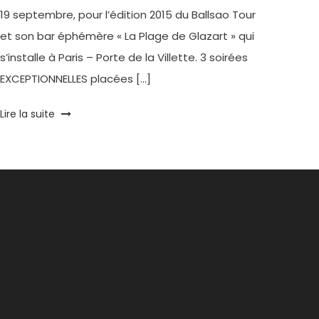
19 septembre, pour l’édition 2015 du Ballsao Tour
et son bar éphémère « La Plage de Glazart » qui
s’installe à Paris – Porte de la Villette. 3 soirées
EXCEPTIONNELLES placées […]
Tagged
Lire la suite
Ballantine's
,
Ballantine's
Brasil
,
Ballsao
,
Bar
éphémère
,
Edition
Limitée
,
Fernando
Volken
Togni
,
La