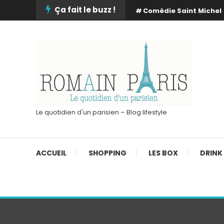
Skip
Ça fait le buzz !
Comédie Saint Michel
To
Content
Le quotidien d'un parisien – Blog lifestyle
ACCUEIL
SHOPPING
LES BOX
DRINK