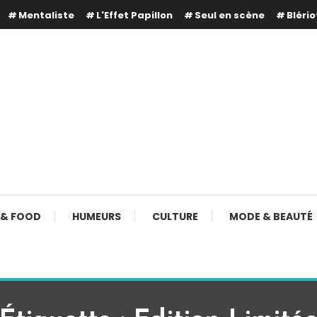
Mentaliste
L'Effet Papillon
Seul en scène
Blério
 & FOOD
HUMEURS
CULTURE
MODE & BEAUTÉ