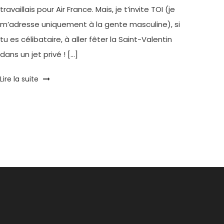
travaillais pour Air France. Mais, je t’invite TOI (je
m’adresse uniquement à la gente masculine), si
tu es célibataire, à aller fêter la Saint-Valentin
dans un jet privé ! […]
Tagged
Lire la suite
celio
,
concours
,
Life
Enjoy
,
Saint-
Valentin
,
Voyage