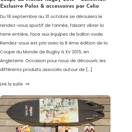
Exclusive Polos & accessoires par Celio
Du 18 septembre au 31 octobre se déroulera le
rendez-vous sportif de l’année, faisant vibrer la
terre entière, face aux équipes de ballon ovale.
Rendez-vous est pris avec la 8 ème édition de la
Coupe du Monde de Rugby à XV 2015, en
Angleterre. Occasion pour nous de découvrir, les
différents produits associés autour de […]
Tagged
Lire la suite
Accessoires
Homme
,
celio
,
Coupe
du
Monde
de