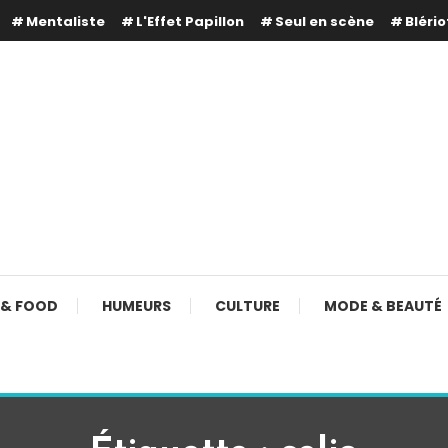
Mentaliste
L'Effet Papillon
Seul en scène
Blério
 & FOOD
HUMEURS
CULTURE
MODE & BEAUTÉ