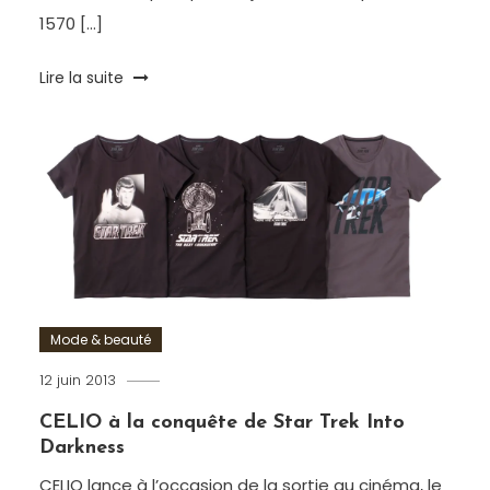
1570 […]
Tagged
Lire la suite
#singleairbycelio
,
Barcelone
,
Berlin
,
celio
,
Enjoy
,
Londres
,
Mode
,
Paris
,
Saint-
Valentin
,
Mode & beauté
Style
12 juin 2013
Romain-
Paris
CELIO à la conquête de Star Trek Into
Darkness
CELIO lance à l’occasion de la sortie au cinéma, le