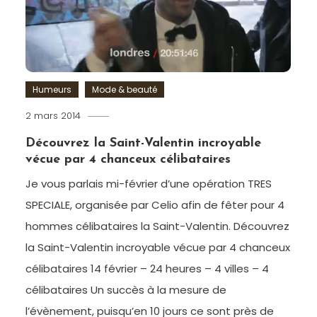
Goodies
,
Noël
,
Shopping
Noël
,
Star
Humeurs
Mode & beauté
Wars
,
Star
2 mars 2014
Romain-
Wars
Paris
Identities
,
Découvrez la Saint-Valentin incroyable
Tee-
vécue par 4 chanceux célibataires
shirt
Je vous parlais mi-février d’une opération TRES
SPECIALE, organisée par Celio afin de fêter pour 4
hommes célibataires la Saint-Valentin. Découvrez
la Saint-Valentin incroyable vécue par 4 chanceux
célibataires 14 février – 24 heures – 4 villes – 4
célibataires Un succès à la mesure de
l’évènement, puisqu’en 10 jours ce sont près de