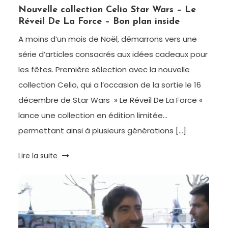
Paris
Nouvelle collection Celio Star Wars – Le
Réveil De La Force – Bon plan inside
A moins d’un mois de Noël, démarrons vers une
série d’articles consacrés aux idées cadeaux pour
les fêtes. Première sélection avec la nouvelle
collection Celio, qui a l’occasion de la sortie le 16
décembre de Star Wars » Le Réveil De La Force «
lance une collection en édition limitée…
permettant ainsi à plusieurs générations […]
Tagged
Lire la suite
bon
plan
,
Cash
Back
,
celio
,
Chemise
,