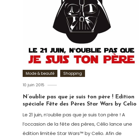
FFF
,
Foot
,
Football
,
Polo
,
Sac
week-
end
,
Tee-
shirt
,
UEFA
Euro
Mode & beauté
Shopping
2016
10 juin 2015
Romain-
Paris
N’oublie pas que je suis ton père ! Edition
spéciale Fête des Pères Star Wars by Celio
Le 21 juin, n’oublie pas que je suis ton père ! A
l’occasion de la fête des pères, Célio lance une
édition limitée Star Wars™ by Celio. Afin de