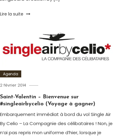
Tagged
Lire la suite
celio
,
Collection
capsule
,
Espadrilles
,
été
,
Longboard
,
Maillot
de
Agenda
bain
,
Mode
,
2 février 2014
Romain-
Soldes
,
Paris
Tee-
Saint-Valentin – Bienvenue sur
shirt
#singleairbycelio (Voyage à gagner)
Embarquement immédiat à bord du vol Single Air
By Celio – La Compagnie des célibataires ! Non, je
n’ai pas repris mon uniforme d’hier, lorsque je