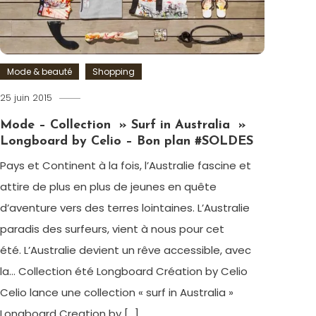
Rugby
,
mode
homme
,
Polo
,
Mode & beauté
Shopping
Rugby
World
25 juin 2015
Romain-
Cup
Paris
Mode – Collection » Surf in Australia »
2015
,
Longboard by Celio – Bon plan #SOLDES
Sac
Pays et Continent à la fois, l’Australie fascine et
attire de plus en plus de jeunes en quête
d’aventure vers des terres lointaines. L’Australie
paradis des surfeurs, vient à nous pour cet
été. L’Australie devient un rêve accessible, avec
la… Collection été Longboard Création by Celio
Celio lance une collection « surf in Australia »
Longboard Creation by […]