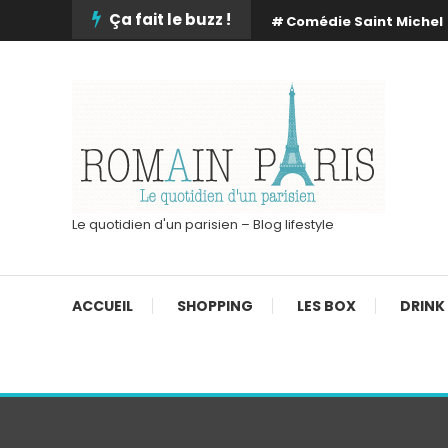
Skip
Ça fait le buzz !
Comédie Saint Michel
To
Content
Le quotidien d'un parisien – Blog lifestyle
ACCUEIL
SHOPPING
LES BOX
DRINK