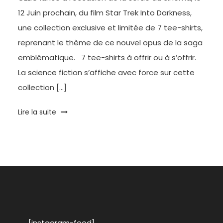
12 Juin prochain, du film Star Trek Into Darkness,
une collection exclusive et limitée de 7 tee-shirts,
reprenant le thème de ce nouvel opus de la saga
emblématique. 7 tee-shirts à offrir ou à s’offrir.
La science fiction s’affiche avec force sur cette
collection […]
Tagged
Lire la suite
celio
,
cinéma
star
trek
,
collector
,
été
,
mode
homme
,
Star
[instagram-feed]