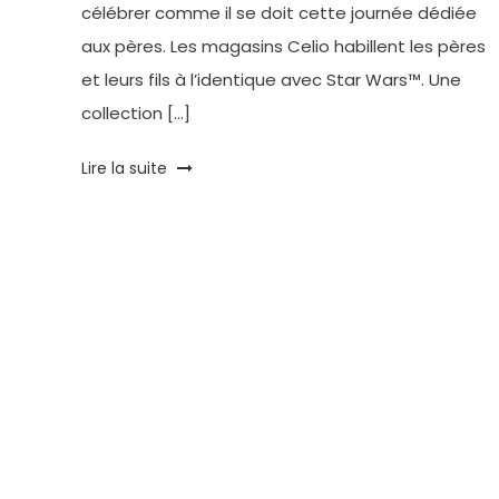
célébrer comme il se doit cette journée dédiée
aux pères. Les magasins Celio habillent les pères
et leurs fils à l’identique avec Star Wars™. Une
collection […]
Tagged
Lire la suite
cadeau
fête
des
pères
,
celio
,
Chasse
aux
trésors
,
Fête
des
Pères
,
Mode
,
Star