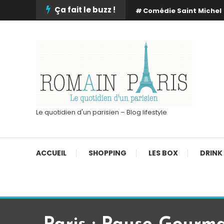
Skip
Ça fait le buzz !
Comédie Saint Michel
To
Content
Le quotidien d'un parisien – Blog lifestyle
ACCUEIL
SHOPPING
LES BOX
DRINK