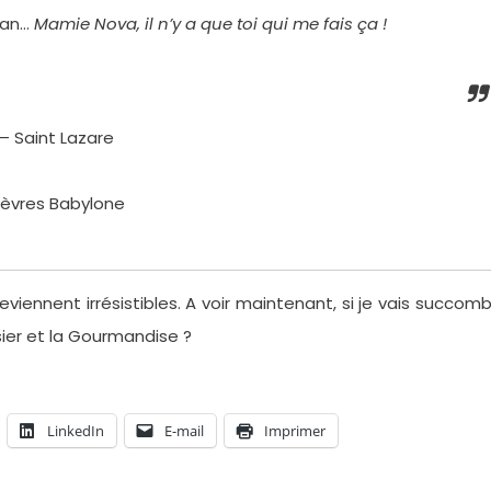
gan…
Mamie Nova, il n’y a que toi qui me fais ça !
– Saint Lazare
Sèvres Babylone
iennent irrésistibles. A voir maintenant, si je vais succom
er et la Gourmandise ?
LinkedIn
E-mail
Imprimer