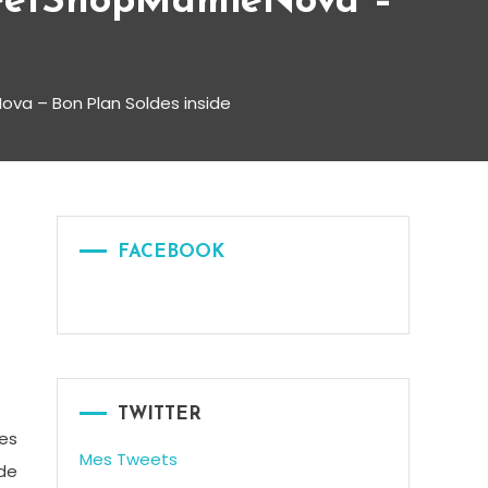
weetShopMamieNova –
va – Bon Plan Soldes inside
FACEBOOK
TWITTER
es
Mes Tweets
 de