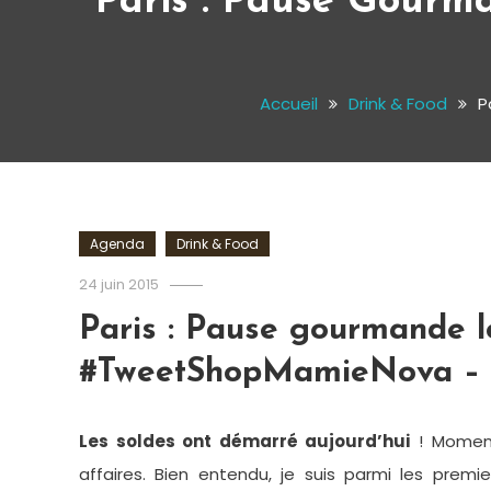
Paris : Pause Gour
Accueil
Drink & Food
P
Agenda
Drink & Food
Romain-
24 juin 2015
Paris
Paris : Pause gourmande l
#TweetShopMamieNova – B
Les soldes ont démarré aujourd’hui
! Moment 
affaires. Bien entendu, je suis parmi les premie