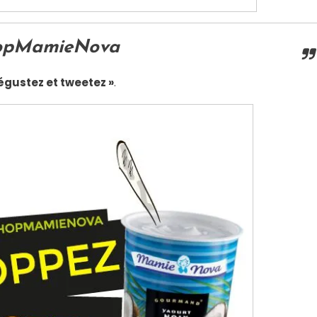
hopMamieNova
égustez et tweetez »
.