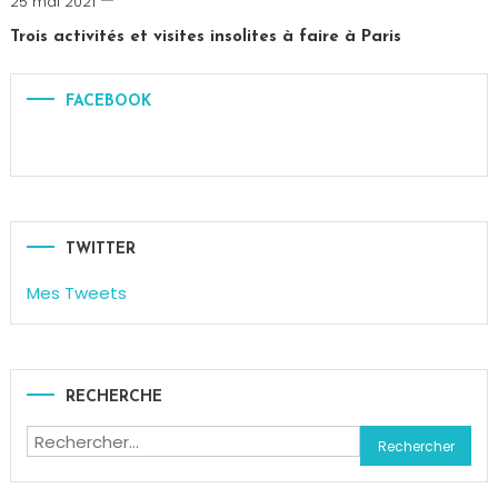
25 mai 2021
Paris
Trois activités et visites insolites à faire à Paris
Tagged
Drone
,
FACEBOOK
Hélicoptère
,
Paris
,
Paris
insolite
,
Réalité
Virtuelle
,
TWITTER
Saint
Mes Tweets
Germain
des
Prés
,
Visite
RECHERCHE
Paris
Rechercher :