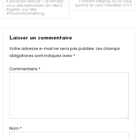
Navigation
Axe Boat Festival – Le Rendez-
L’instant détente, où on veut,
quand on veut ! Heineken 0.0
vous des festivaliers de l’été à
Argelès-sur-Mer
#YouGotSomething
de
l’article
Laisser un commentaire
Votre adresse e-mail ne sera pas publiée.
Les champs
obligatoires sont indiqués avec
*
Commentaire
*
Nom
*