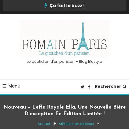
Skip
Ça fait le buzz !
To
Content
Le quotidien d'un parisien – Blog lifestyle
Menu
Rechercher
Nouveau – Leffe Royale Ella, Une Nouvelle Bière
D’exception En Édition Limitée !
Accueil
Articles non classés