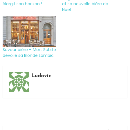
élargit son horizon !
et sa nouvelle bière de
Noël
Saveur bière – Mort Subite
dévoile sa Blonde Lambic
Tagged
Apéritif
,
Ludovic
Bière
,
Boisson
,
été
,
houblon
,
Leffe