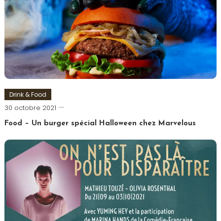
Drink & Food
Romain-
30 octobre 2021
Paris
Food – Un burger spécial Halloween chez Marvelous
Tagged
Burger
,
Halloween
,
Marvel
,
Marvelous