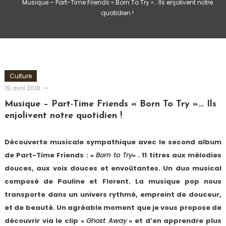
Musique – Part-Time Friends « Born To Try »… Ils enjolivent notre
quotidien !
Culture
Romain-
19 avril 2018
Paris
Musique – Part-Time Friends « Born To Try »… Ils
enjolivent notre quotidien !
Découverte musicale sympathique avec le second album
de Part-Time Friends : «
Born to Try
« . 11 titres aux mélodies
douces, aux voix douces et envoûtantes. Un duo musical
composé de Pauline et Florent. La musique pop nous
transporte dans un univers rythmé, empreint de douceur,
et de beauté. Un agréable moment que je vous propose de
découvrir via le clip «
Ghost Away
» et d’en apprendre plus