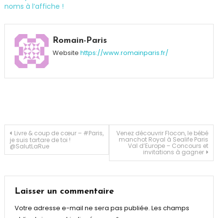
noms à l’affiche !
Tagged
Born
Romain-Paris
To
Website
https://www.romainparis.fr/
Try
,
CD
,
Musique
,
Part
Time
Friends
,
Pop
Navigation
Livre & coup de cœur – #Paris,
Venez découvrir Flocon, le bébé
manchot Royal à Sealife Paris
je suis tartare de toi !
Rock
Val d’Europe – Concours et
@SalutLaRue
invitations à gagner
de
l’article
Laisser un commentaire
Votre adresse e-mail ne sera pas publiée.
Les champs