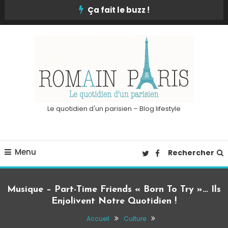
Skip
Ça fait le buzz !
To
Content
Le quotidien d'un parisien – Blog lifestyle
Menu
Rechercher
Musique – Part-Time Friends « Born To Try »… Ils
Enjolivent Notre Quotidien !
Accueil
Culture