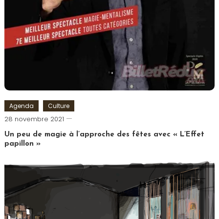
Agenda
Culture
Cédric
28 novembre 2021
Cilia
Un peu de magie à l’approche des fêtes avec « L’Effet
papillon »
Tagged
Comédie
Saint
Michel
,
L'Effet
Papillon
,