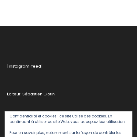
[instagram-feed]
Éditeur: Sébastien Glotin
Confidentialité et cookies : ce site utilise des cookies. En
continuant à utiliser ce site Web, vous acceptez leur utilisation.
Pour en savoir plus, notamment sur la façon de contrôler les