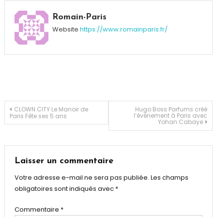
Tagged
Blu-
Romain-Paris
ray
Website
https://www.romainparis.fr/
film
,
Brad
Pitt
,
cinéma
,
DVD
,
film
,
The
Navigation
CLOWN CITY Le Manoir de
Hugo Boss Parfums créé
l’événement à Paris avec
Paris Fête ses 5 ans
Big
Yohan Cabaye
Shot
,
de
Wall
Street
l’article
Laisser un commentaire
Votre adresse e-mail ne sera pas publiée.
Les champs
obligatoires sont indiqués avec
*
Commentaire
*