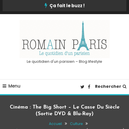
Skip
Ça fait le buzz !
To
Content
Le quotidien d'un parisien – Blog lifestyle
Menu
Rechercher
Cinéma : The Big Short – Le Casse Du Siècle
(Sortie DVD & Blu-Ray)
Accueil
Culture