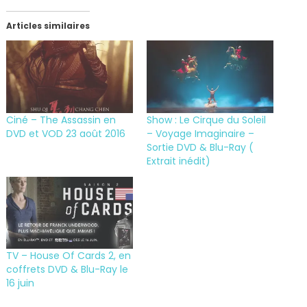
Articles similaires
Ciné – The Assassin en
Show : Le Cirque du Soleil
DVD et VOD 23 août 2016
– Voyage Imaginaire –
Sortie DVD & Blu-Ray (
Extrait inédit)
TV – House Of Cards 2, en
coffrets DVD & Blu-Ray le
16 juin