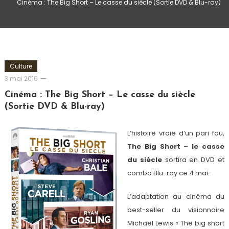
Cinéma : The Big Short – Le casse du siècle (Sortie DVD & Blu-ray)
Culture
Romain-
3 mai 2016
Paris
Cinéma : The Big Short – Le casse du siècle
(Sortie DVD & Blu-ray)
L’histoire vraie d’un pari fou,
The Big Short – le casse
du siècle
sortira en DVD et
combo Blu-ray ce 4 mai.
L’adaptation au cinéma du
best-seller du visionnaire
Michael Lewis « The big short