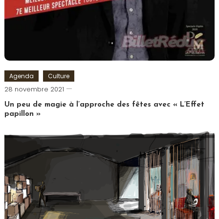
Agenda
Culture
Cédric
28 novembre 2021
Cilia
Un peu de magie à l’approche des fêtes avec « L’Effet
papillon »
Tagged
Comédie
Saint
Michel
,
L'Effet
Papillon
,
Mentaliste
,
Théâtre