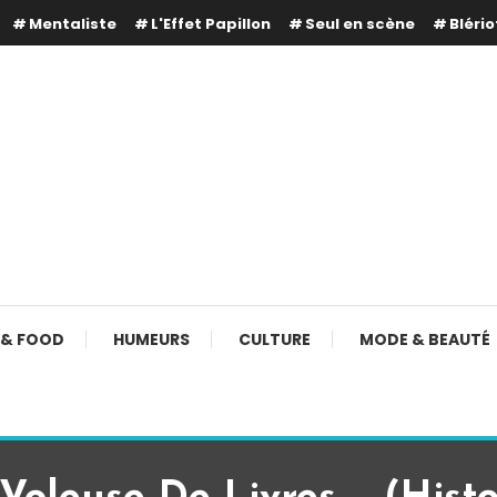
Mentaliste
L'Effet Papillon
Seul en scène
Blério
 & FOOD
HUMEURS
CULTURE
MODE & BEAUTÉ