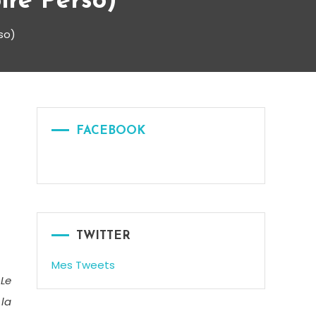
ire Perso)
rso)
FACEBOOK
TWITTER
Mes Tweets
 Le
la