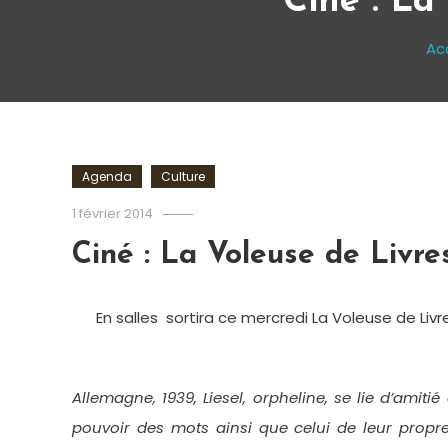
Ciné : La
Ac
Agenda
Culture
Romain-
1 février 2014
Paris
Ciné : La Voleuse de Livres
En salles sortira ce mercredi La Voleuse de Livr
Allemagne, 1939, Liesel, orpheline, se lie d’amit
pouvoir des mots ainsi que celui de leur propre