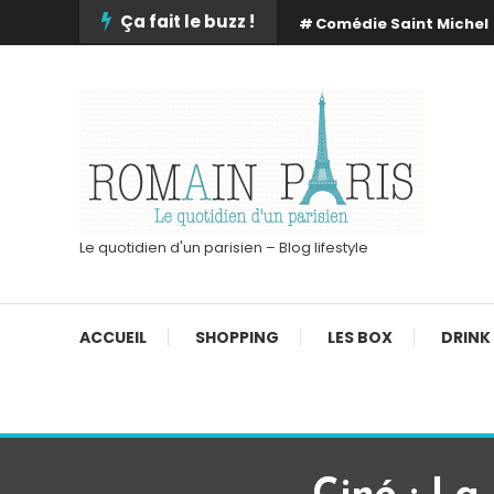
Skip
Ça fait le buzz !
Comédie Saint Michel
To
Content
Le quotidien d'un parisien – Blog lifestyle
ACCUEIL
SHOPPING
LES BOX
DRINK