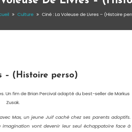
 Voleuse De Livres – (Histo
cueil
Culture
Ciné : La Voleuse de Livres – (Histoire pe
 – (Histoire perso)
es. Un fim de Brian Percival adapté du best-seller de Markus
Zusak.
ié avec Max, un jeune Juif caché chez ses parents adoptifs.
 imagination vont devenir leur seul échappatoire face à 