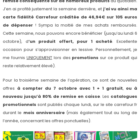
remise conséquente sur de nombreux produits
du quotidien.
J’en ai profité justement la semaine dernière, et
j’ai vu ainsi ma
carte fidélité Carrefour créditée de 46,94€ sur 105 euros
de dépenser
! Sympa la moitié de mes achats remboursés.
Cette semaine, nous pouvons encore bénéficier (jusqu’au lundi 6
octobre), d
‘un produit offert, pour 1 acheté
. Excellente
occasion pour s’approvisionner en lessive. Personnellement, je
me fournis
UNIQUEMENT
lors des
promotions
sur ce produit qui
reste relativement élevé).
Pour la troisième semaine de l’opération, ce sont de nouvelles
offres
à compter du 7 octobre avec 1 + 1 gratuit
,
ou à
nouveau jusqu’à 80% de remise en caisse
. Les
catalogues
promotionnels
sont publiés chaque lundi, sur le site carrefour.fr
durant le
mois anniversaire
(mais également tout au long de
l’année, concernant les offres ponctuelles).