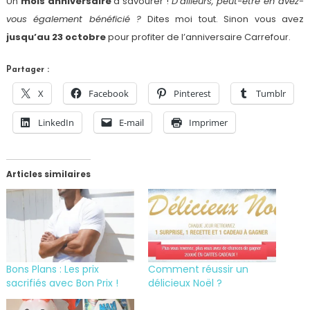
Un
mois anniversaire
à savourer !
D’ailleurs, peut-être en avez-
vous également bénéficié ?
Dites moi tout. Sinon vous avez
jusqu’au 23 octobre
pour profiter de l’anniversaire Carrefour.
Partager :
X
Facebook
Pinterest
Tumblr
LinkedIn
E-mail
Imprimer
Articles similaires
Bons Plans : Les prix
Comment réussir un
sacrifiés avec Bon Prix !
délicieux Noël ?