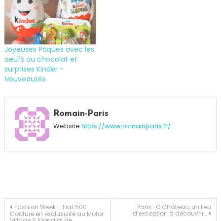
Joyeuses Pâques avec les
oeufs au chocolat et
surprises Kinder –
Nouveautés
Tagged
bon
Romain-Paris
plan
,
Website
https://www.romainparis.fr/
Bonnes
affaires
,
Carrfeour
Navigation
Fashion Week – Fiat 500
Paris : Ô Château, un lieu
d’exception à découvrir…
Couture en exclusivité au Motor
Village & Mondial de