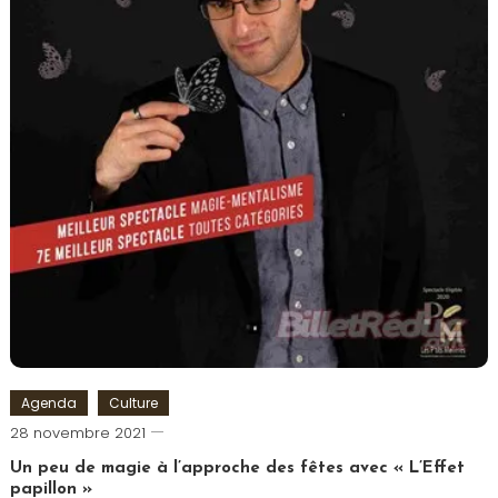
Agenda
Culture
Cédric
28 novembre 2021
Cilia
Un peu de magie à l’approche des fêtes avec « L’Effet
papillon »