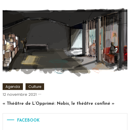
Tagged
Comédie
Saint
Michel
,
L'Effet
Papillon
,
Mentaliste
,
Théâtre
Agenda
Culture
Cédric
12 novembre 2021
Cilia
« Théâtre de L’Opprimé: Nobis, le théâtre confiné »
FACEBOOK