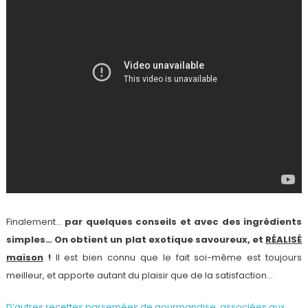
Finalement…
par quelques conseils et avec des ingrédients
simples… On obtient un plat exotique savoureux, et
RÉALISÉ
maison
!
Il est bien connu que le fait soi-même est toujours
meilleur, et apporte autant du plaisir que de la satisfaction…
D’autres recettes parsemées de gourmandise, associées aux