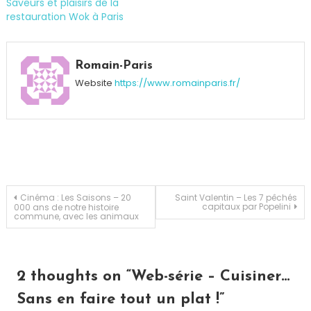
Saveurs et plaisirs de la
restauration Wok à Paris
Tagged
Astuces
,
Romain-Paris
Cuisine
,
Website
https://www.romainparis.fr/
Cuisine
du
monde
,
Cuisiner
,
Fred
Chesneau
,
Lesieur
,
Navigation
Cinéma : Les Saisons – 20
Saint Valentin – Les 7 pêchés
capitaux par Popelini
000 ans de notre histoire
Sondage
,
commune, avec les animaux
Trucs
de
et
astuces
l’article
2 thoughts on “
Web-série – Cuisiner…
Sans en faire tout un plat !
”