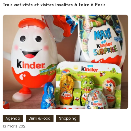
Paris
Trois activités et visites insolites à faire à Paris
Tagged
Drone
,
Hélicoptère
,
Paris
,
Paris
insolite
,
Réalité
Virtuelle
,
Saint
Germain
des
Prés
,
Visite
Paris
Agenda
Drink & Food
Shopping
Romain-
13 mars 2021