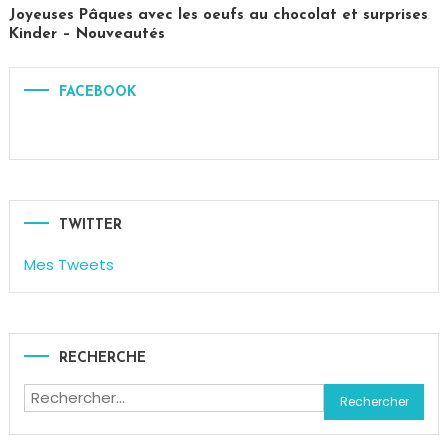
Paris
Joyeuses Pâques avec les oeufs au chocolat et surprises
Kinder – Nouveautés
Tagged
chocolat
,
FACEBOOK
Chocolats
,
Ferrero
,
Kinder
,
Oeuf
de
Pâques
,
TWITTER
Pâques
,
Mes Tweets
Shoko
Bon
,
Surprise
RECHERCHE
Rechercher :