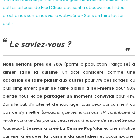
petites astuces de Fred Chesneau sont à découvrir au fil des
prochaines semaines via la web-série « Sans en faire tout un
plat »
.
Le saviez-vous ?
Nous serions près de 70%
(parmi la population Française)
à
aimer faire la cuisine
, un acte considéré comme
une
occasion de faire plaisir aux autres
pour 71% des sondés, ou
plus simplement
pour se faire plaisir à soi-même
pour 50%
d’entre nous, et de
partager un moment convivial
pour 41%.
Dans le but, d’inciter et d’encourager tous ceux qui cuisinent ou
pas de s’y mettre (
avouons que les émissions TV contribuent à
rendre comme des parias, ceux refusant encore de se mettre aux
fourneaux
),
Lesieur a créé La Cuisine Pop’ulaire.
Une initiative
qui vise
à égayer la cuisine du quotidien
et accompagner