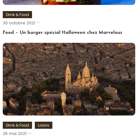
Drink & Food
Romain-
30 octobre 2021
Paris
Food – Un burger spécial Halloween chez Marvelous
Tagged
Burger
,
Halloween
,
Marvel
,
Marvelous
Drink & Food
Loisirs
Romain-
25 mai 2021