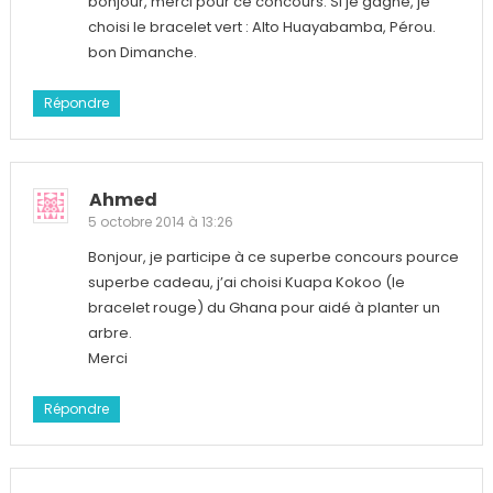
bonjour, merci pour ce concours. Si je gagne, je
choisi le bracelet vert : Alto Huayabamba, Pérou.
bon Dimanche.
Répondre
Ahmed
5 octobre 2014 à 13:26
Bonjour, je participe à ce superbe concours pource
superbe cadeau, j’ai choisi Kuapa Kokoo (le
bracelet rouge) du Ghana pour aidé à planter un
arbre.
Merci
Répondre