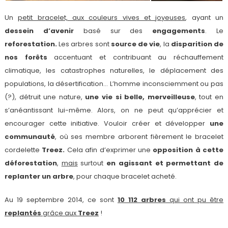
Un
petit bracelet, aux couleurs vives et joyeuses
, ayant un
dessein d’avenir
basé sur des
engagements
. Le
reforestation.
Les arbres sont
source de vie
, la
disparition de
nos forêts
accentuant et contribuant au réchauffement
climatique, les catastrophes naturelles, le déplacement des
populations, la désertification… L’homme inconsciemment ou pas
(?), détruit une nature,
une vie si belle, merveilleuse
, tout en
s’anéantissant lui-même. Alors, on ne peut qu’apprécier et
encourager cette initiative. Vouloir créer et développer
une
communauté
, où ses membre arborent fièrement le bracelet
cordelette
Treez.
Cela afin d’exprimer une
opposition à cette
déforestation
,
mais
surtout
en agissant et permettant de
replanter un arbre
, pour chaque bracelet acheté.
Au 19 septembre 2014, ce sont
10 112 arbres
qui ont pu être
replantés
grâce aux
Treez
!