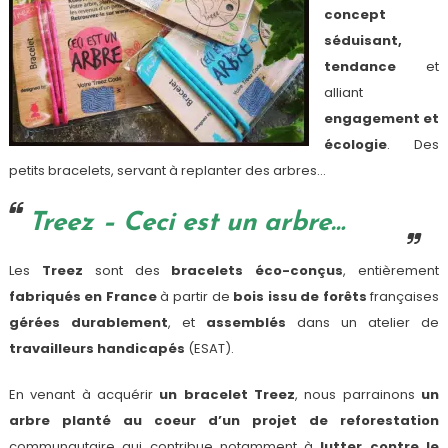
concept
séduisant,
tendance
et
alliant
engagement et
écologie
. Des
petits bracelets, servant à replanter des arbres…
Treez – Ceci est un arbre…
Les
Treez
sont des
bracelets éco-conçus
, entièrement
fabriqués en France
à partir de
bois issu de forêts
françaises
gérées durablement
, et
assemblés
dans un atelier de
travailleurs handicapés
(ESAT).
En venant à acquérir
un bracelet Treez
, nous parrainons
un
arbre planté au coeur d’un projet de reforestation
communautaire qui contribue notamment à
lutter contre le