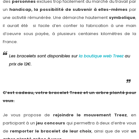
des
personnes
exclues trop facilement du marché du travail par
un
handicap, la possibilité de subvenir à elles-mêmes
par
une activité rémunérée. Une démarche hautement
symbolique
,
il aurait été si facile d’en confier la fabrication à une main
d’oeuvre sous payée, à plusieurs centaines kilomètres de la
France.
Les bracelets sont disponibles sur
la boutique web Treez
au
prix de 12€.
C’est cadeau, votre bracelet Treez et un arbre planté pour
vous.
Je vous propose de
rejoindre le mouvement Treez
, en
participant à un
jeu concours
qui permettra à deux d’entre vous
de
remporter le bracelet de leur choix
, ainsi que de voir
un