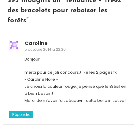
293 thoughts on “
Tendance – Treez
des bracelets pour reboiser les
forêts
”
Caroline
5 octobre 2014 à 22:20
Bonjour,
merci pour ce joli concours.(like les 2 pages fk
« Caroline Nore »
Je choisi la couleur rouge, je pense que le Brésil en
a bien besoin!
Merci de m’avoir fait découvrir cette belle initiative!
Répondre