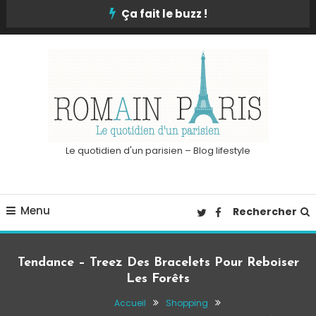
Skip
Ça fait le buzz !
To
Content
Le quotidien d'un parisien – Blog lifestyle
Menu
Rechercher
Tendance – Treez Des Bracelets Pour Reboiser
Les Forêts
Accueil
Shopping