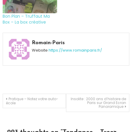
Bon Plan – Truffaut Ma
Box – La box créative
Tagged
Bracelet
,
Romain-Paris
concours
,
Website
https://www.romainparis.fr/
Engagement
,
Environnement
,
Forêt
,
Planète
,
Tendance
,
Treez
Navigation
Pratique – Notez votre auto-
Insolite : 2000 ans d’histoire de
Paris sur Grand Ecran
école
Panoramique
de
l’article