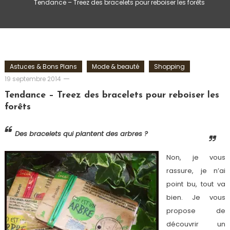
Tendance – Treez des bracelets pour reboiser les forêts
Astuces & Bons Plans
Mode & beauté
Shopping
Romain-
19 septembre 2014
Paris
Tendance – Treez des bracelets pour reboiser les
forêts
Des bracelets qui plantent des arbres ?
Non, je vous
rassure, je n’ai
point bu, tout va
bien. Je vous
propose de
découvrir un