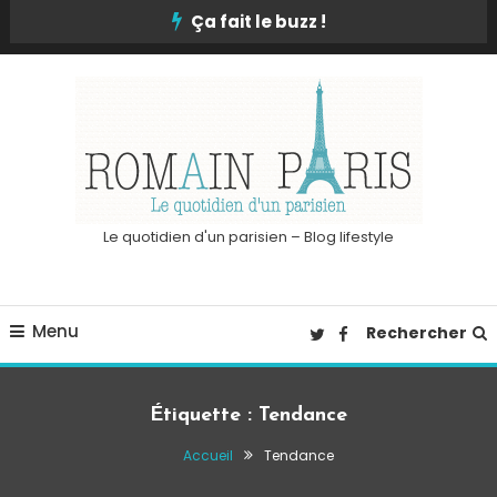
Skip
Ça fait le buzz !
To
Content
Le quotidien d'un parisien – Blog lifestyle
Menu
Rechercher
Étiquette :
Tendance
Accueil
Tendance