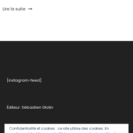
Tagged
Lire la suite
Bracelet
,
concours
,
Engagement
,
Environnement
,
Forêt
,
Planète
,
Tendance
,
Treez
[instagram-feed]
Éditeur: Sébastien Glotin
Confidentialité et cookies : ce site utilise des cookies. En