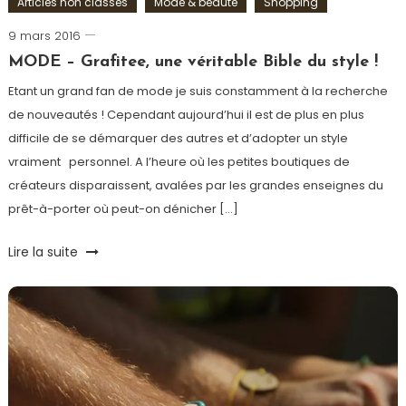
Articles non classés
Mode & beauté
Shopping
9 mars 2016
Ludovic
MODE – Grafitee, une véritable Bible du style !
Etant un grand fan de mode je suis constamment à la recherche
de nouveautés ! Cependant aujourd’hui il est de plus en plus
difficile de se démarquer des autres et d’adopter un style
vraiment personnel. A l’heure où les petites boutiques de
créateurs disparaissent, avalées par les grandes enseignes du
prêt-à-porter où peut-on dénicher […]
Tagged
Lire la suite
Décalé
,
Fun
,
Grafitee
,
Ludo
,
mode
homme
,
Sweat
,