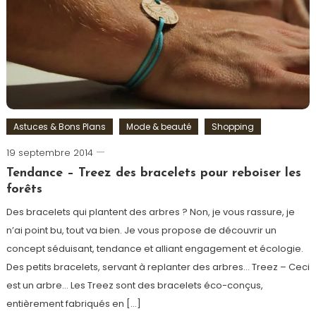
Tee-
shirt
,
Tendance
,
Vintage
Astuces & Bons Plans
Mode & beauté
Shopping
19 septembre 2014
Romain-
Paris
Tendance – Treez des bracelets pour reboiser les
forêts
Des bracelets qui plantent des arbres ? Non, je vous rassure, je
n’ai point bu, tout va bien. Je vous propose de découvrir un
concept séduisant, tendance et alliant engagement et écologie.
Des petits bracelets, servant à replanter des arbres… Treez – Ceci
est un arbre… Les Treez sont des bracelets éco-conçus,
entièrement fabriqués en […]