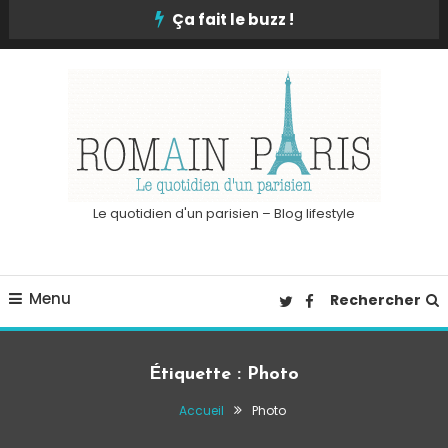
Skip
Ça fait le buzz !
To
Content
Le quotidien d'un parisien – Blog lifestyle
Menu
Rechercher
Étiquette :
Photo
Accueil
Photo