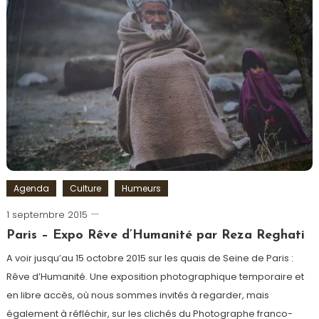
Lacoste
,
LACOSTE
L!VE
,
parfum
,
Photo
Agenda
Culture
Humeurs
1 septembre 2015
Romain-
Paris
Paris – Expo Rêve d’Humanité par Reza Reghati
A voir jusqu’au 15 octobre 2015 sur les quais de Seine de Paris :
Rêve d’Humanité. Une exposition photographique temporaire et
en libre accès, où nous sommes invités à regarder, mais
également à réfléchir, sur les clichés du Photographe franco-