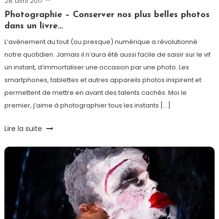
28 avril 2017
Romain-
Paris
Photographie – Conserver nos plus belles photos
dans un livre…
L’avènement du tout (ou presque) numérique a révolutionné
notre quotidien. Jamais il n’aura été aussi facile de saisir sur le vif
un instant, d’immortaliser une occasion par une photo. Les
smartphones, tablettes et autres appareils photos inspirent et
permettent de mettre en avant des talents cachés. Moi le
premier, j’aime à photographier tous les instants […]
Tagged
Lire la suite
Album
photo
,
livre
photo
,
Photo
,
Photographie
,
Poster
XXL
,