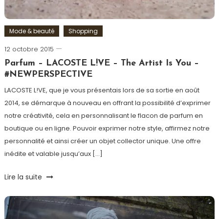
Mode & beauté
Shopping
12 octobre 2015
Romain-
Paris
Parfum – LACOSTE L!VE – The Artist Is You –
#NEWPERSPECTIVE
LACOSTE L!VE, que je vous présentais lors de sa sortie en août
2014, se démarque à nouveau en offrant la possibilité d’exprimer
notre créativité, cela en personnalisant le flacon de parfum en
boutique ou en ligne. Pouvoir exprimer notre style, affirmez notre
personnalité et ainsi créer un objet collector unique. Une offre
inédite et valable jusqu’aux […]
Tagged
Lire la suite
Artiste
,
Cadeau
Personnalisé
,