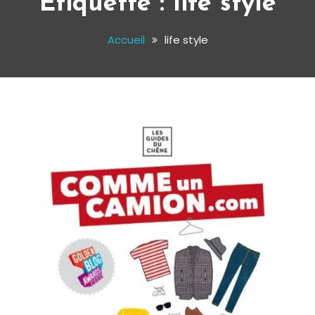
Étiquette :
life style
Accueil
life style