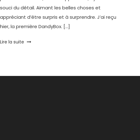
souci du détail. Aimant les belles choses et
appréciant d’être surpris et à surprendre. J’ai reçu
hier, la première DandyBox. […]
Tagged
Lire la suite
66°30
,
Box
beauté
homme
,
Dandy
Box
,
lanvin
,
Lieras
,
life
style
,
Rolex