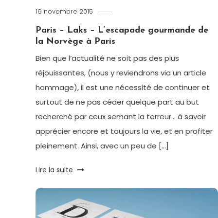
19 novembre 2015
Romain-
Paris
Paris – Laks – L’escapade gourmande de
la Norvège à Paris
Bien que l’actualité ne soit pas des plus
réjouissantes, (nous y reviendrons via un article
hommage), il est une nécessité de continuer et
surtout de ne pas céder quelque part au but
recherché par ceux semant la terreur… à savoir
apprécier encore et toujours la vie, et en profiter
pleinement. Ainsi, avec un peu de […]
Tagged
Lire la suite
Fish
,
life
style
,
LifeStyle
,