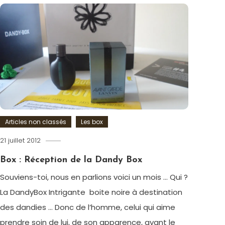
box
,
DandyBox
,
life
style
,
Mode
Articles non classés
Les box
21 juillet 2012
Romain-
Paris
Box : Réception de la Dandy Box
Souviens-toi, nous en parlions voici un mois … Qui ?
La DandyBox Intrigante boite noire à destination
des dandies … Donc de l’homme, celui qui aime
prendre soin de lui, de son apparence, ayant le