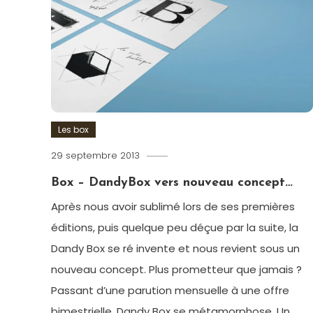
Norvège
,
Paris
,
Poisson
,
Produits
de
la
mer
,
Restaurant
,
Les box
Restaurant
éphémère
29 septembre 2013
Romain-
Paris
Box – DandyBox vers nouveau concept…
Après nous avoir sublimé lors de ses premières
éditions, puis quelque peu déçue par la suite, la
Dandy Box se ré invente et nous revient sous un
nouveau concept. Plus prometteur que jamais ?
Passant d’une parution mensuelle à une offre
bimestrielle, Dandy Box se métamorphose. Un