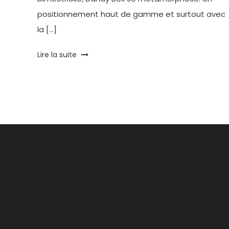
positionnement haut de gamme et surtout avec
la […]
Tagged
Lire la suite
Accessoires
,
box
,
Dandy
Box
,
Homme
,
life
style
,
Mode