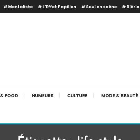
Mentaliste
L'Effet Papillon
Seul en scène
Blério
 & FOOD
HUMEURS
CULTURE
MODE & BEAUTÉ