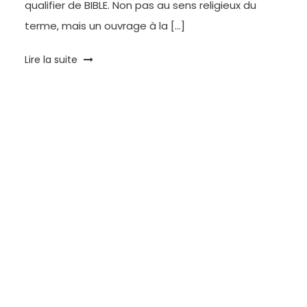
qualifier de BIBLE. Non pas au sens religieux du
terme, mais un ouvrage à la […]
Tagged
Lire la suite
Comme
un
camion
,
Conseil
,
Guide
,
Lecture
,
life
style