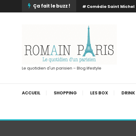
Skip
Ça fait le buzz !
Comédie Saint Michel
To
Content
Le quotidien d'un parisien – Blog lifestyle
ACCUEIL
SHOPPING
LES BOX
DRINK