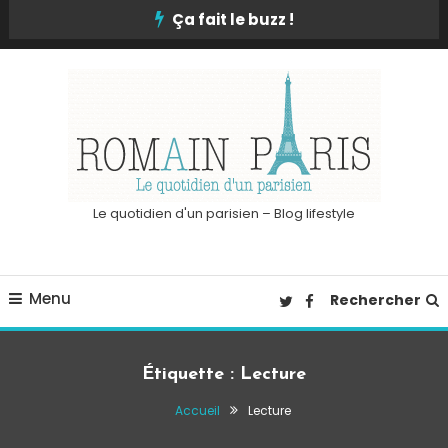
Skip
Ça fait le buzz !
To
Content
Le quotidien d'un parisien – Blog lifestyle
Menu
Rechercher
Étiquette :
Lecture
Accueil
Lecture