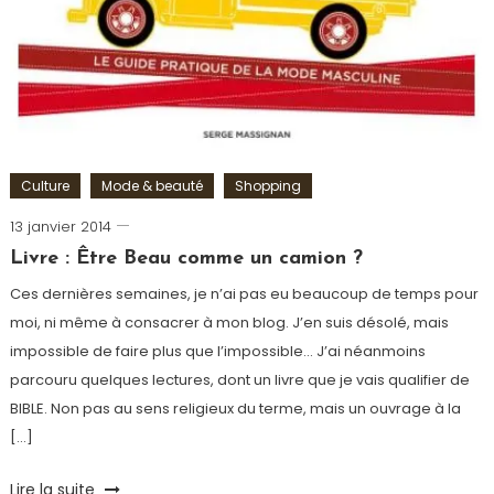
Culture
Mode & beauté
Shopping
13 janvier 2014
Romain-
Paris
Livre : Être Beau comme un camion ?
Ces dernières semaines, je n’ai pas eu beaucoup de temps pour
moi, ni même à consacrer à mon blog. J’en suis désolé, mais
impossible de faire plus que l’impossible… J’ai néanmoins
parcouru quelques lectures, dont un livre que je vais qualifier de
BIBLE. Non pas au sens religieux du terme, mais un ouvrage à la
[…]
Tagged
Lire la suite