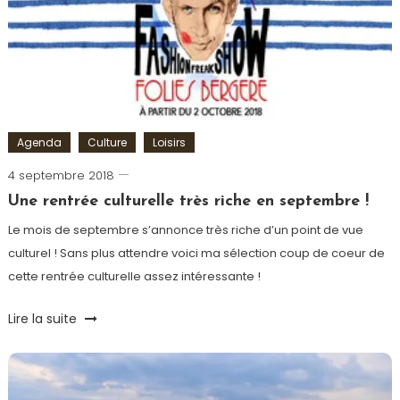
Sports
extrêmes
,
ULM
Agenda
Culture
Loisirs
4 septembre 2018
Ludovic
Une rentrée culturelle très riche en septembre !
Le mois de septembre s’annonce très riche d’un point de vue
culturel ! Sans plus attendre voici ma sélection coup de coeur de
cette rentrée culturelle assez intéressante !
Tagged
Lire la suite
Concert
,
culture
,
Exposition
,
Rentrée
,