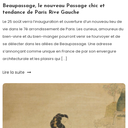
Paris
Porte
Beaupassage, le nouveau Passage chic et
Dorée
,
tendance de Paris Rive Gauche
Toits
Le 25 août verra l’inauguration et ouverture d’un nouveau lieu de
de
vie dans le 7è arrondissement de Paris. Les curieux, amoureux du
Paris
bien-vivre et du bien-manger pourront venir se fourvoyer et de
se délecter dans les allées de Beaupassage. Une adresse
s’annonçant comme unique en France de par son envergure
architecturale et les plaisirs qui […]
Tagged
Lire la suite
Art
,
Beaupassage
,
Galerie
,
Paris
,
Pierre
Herné
,
shopping