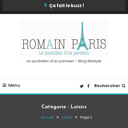
Skip
Ça fait le buzz !
To
Content
Le quotidien d'un parisien – Blog lifestyle
Menu
Rechercher
Catégorie :
Loisirs
Accueil
Loisirs
Page 2