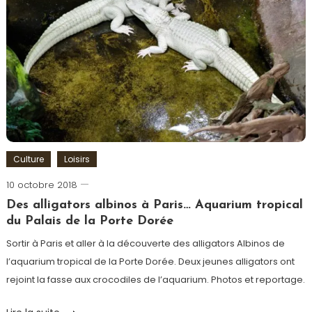
Mort
,
Sortir
à
Paris
,
Théâtre
Culture
Loisirs
10 octobre 2018
Romain-
Paris
Des alligators albinos à Paris… Aquarium tropical
du Palais de la Porte Dorée
Sortir à Paris et aller à la découverte des alligators Albinos de
l’aquarium tropical de la Porte Dorée. Deux jeunes alligators ont
rejoint la fasse aux crocodiles de l’aquarium. Photos et reportage.
Tagged