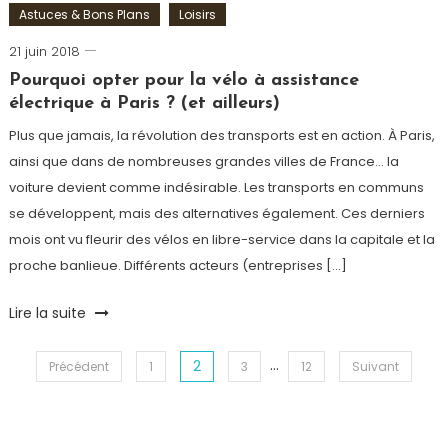
Astuces & Bons Plans
Loisirs
21 juin 2018
Romain-
Paris
Pourquoi opter pour la vélo à assistance
électrique à Paris ? (et ailleurs)
Plus que jamais, la révolution des transports est en action. À Paris,
ainsi que dans de nombreuses grandes villes de France… la
voiture devient comme indésirable. Les transports en communs
se développent, mais des alternatives également. Ces derniers
mois ont vu fleurir des vélos en libre-service dans la capitale et la
proche banlieue. Différents acteurs (entreprises […]
Tagged
Lire la suite
prime
,
speebike
,
…
2
Pagination
Précédent
1
3
12
Suivant
V.A.E.
,
Velib
,
des
Vélo
,