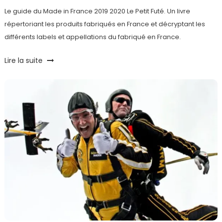
Le guide du Made in France 2019 2020 Le Petit Futé. Un livre
répertoriant les produits fabriqués en France et décryptant les
différents labels et appellations du fabriqué en France.
Tagged
Lire la suite
Fabriqué
en
France
,
Guide
,
Guide
du
Made
in
France
,
Le
Petit
Futé
,
livre
,
made