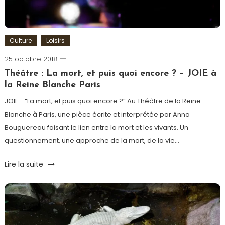
Culture
Loisirs
25 octobre 2018
Romain-
Paris
Théâtre : La mort, et puis quoi encore ? – JOIE à
la Reine Blanche Paris
JOIE… “La mort, et puis quoi encore ?” Au Théâtre de la Reine
Blanche à Paris, une pièce écrite et interprétée par Anna
Bouguereau faisant le lien entre la mort et les vivants. Un
questionnement, une approche de la mort, de la vie…
Tagged
Lire la suite
Anna
Bouguereau
,
La
Reine
Blanche
,