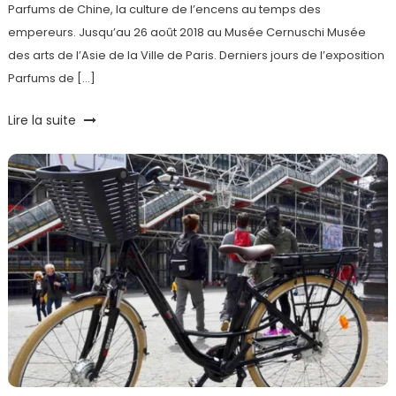
Parfums de Chine, la culture de l’encens au temps des
empereurs. Jusqu’au 26 août 2018 au Musée Cernuschi Musée
des arts de l’Asie de la Ville de Paris. Derniers jours de l’exposition
Parfums de […]
Tagged
Lire la suite
Arts
,
Asie
,
Chine
,
Encens
,
Exposition
,
Musée
Cernuschi
,
Parfums
,
Shangaï
,
Ville
de
Paris