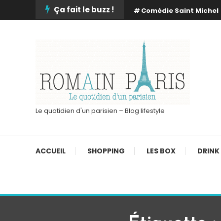
Skip
Ça fait le buzz !
Comédie Saint Michel
To
Content
Le quotidien d'un parisien – Blog lifestyle
ACCUEIL
SHOPPING
LES BOX
DRINK