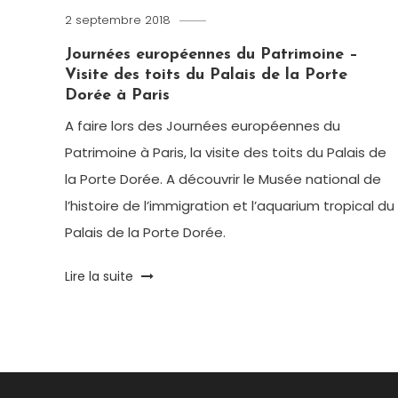
2 septembre 2018
Romain-
Paris
Journées européennes du Patrimoine –
Visite des toits du Palais de la Porte
Dorée à Paris
A faire lors des Journées européennes du
Patrimoine à Paris, la visite des toits du Palais de
la Porte Dorée. A découvrir le Musée national de
l’histoire de l’immigration et l’aquarium tropical du
Palais de la Porte Dorée.
Tagged
Lire la suite
Aquarium
,
Aquarium
tropical
,
Journées
européennes
du