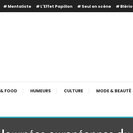
Mentaliste
L'Effet Papillon
Seul en scène
Blério
 & FOOD
HUMEURS
CULTURE
MODE & BEAUTÉ