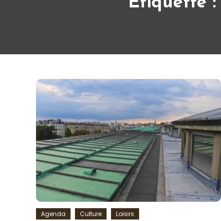
Étiquette 
Agenda
Culture
Loisirs