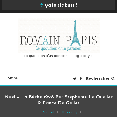
Skip
Ça fait le buzz !
To
Content
Le quotidien d'un parisien – Blog lifestyle
Menu
Rechercher
Noël – La Bûche 1928 Par Stéphanie Le Quellec
& Prince De Galles
Accueil
Shopping