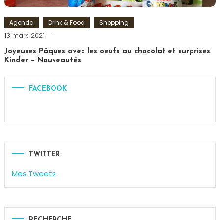
Agenda
Drink & Food
Shopping
Romain-
13 mars 2021
Paris
Joyeuses Pâques avec les oeufs au chocolat et surprises
Kinder – Nouveautés
Tagged
chocolat
,
FACEBOOK
Chocolats
,
Ferrero
,
Kinder
,
Oeuf
de
Pâques
,
TWITTER
Pâques
,
Mes Tweets
Shoko
Bon
,
Surprise
RECHERCHE