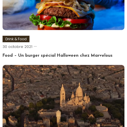
Drink & Food
Romain-
30 octobre 2021
Paris
Food – Un burger spécial Halloween chez Marvelous
Tagged
Burger
,
Halloween
,
Marvel
,
Marvelous