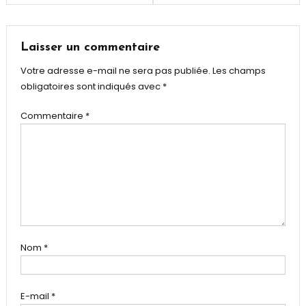
Galles
,
de
Stéphanie
Le
l’article
Laisser un commentaire
Quellec
Votre adresse e-mail ne sera pas publiée.
Les champs
obligatoires sont indiqués avec
*
Commentaire
*
Nom
*
E-mail
*