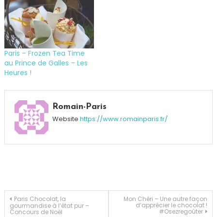
Paris – Frozen Tea Time
au Prince de Galles – Les
Heures !
Tagged
Bar
Romain-Paris
Les
Website
https://www.romainparis.fr/
Heures
,
bûche
de
Noël
,
Dessert
,
Noël
,
Prince
Navigation
Paris Chocolat, la
Mon Chéri – Une autre façon
d’apprécier le chocolat !
gourmandise à l’état pur –
de
#Osezregoûter
Concours de Noël