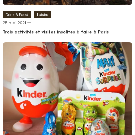
Drink & Food
Loisirs
Romain-
25 mai 2021
Paris
Trois activités et visites insolites à faire à Paris
Tagged
Drone
,
Hélicoptère
,
Paris
,
Paris
insolite
,
Réalité
Virtuelle
,
Saint
Germain
des
Prés
,
Visite
Paris