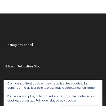
[instagram-feed]
Éditeur: Sébastien Glotin
Confidentialité et cookies : ce site utilise des cookies. En
continuant à utiliser ce site Web, vous acceptez leur utilisation.
Pour en savoir plus, notamment sur la façon de contrôler les
cookies, consultez :
Politique relative aux cookies
Politique de confidentialité
Contact rédaction romainparis