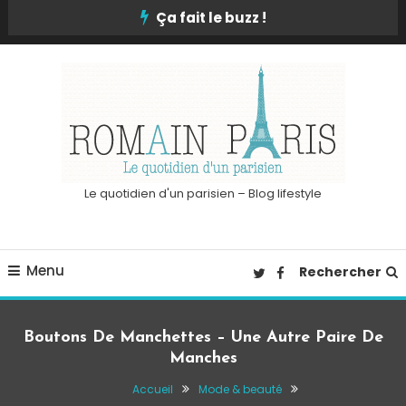
Skip
Ça fait le buzz !
To
Content
Le quotidien d'un parisien – Blog lifestyle
Menu
Rechercher
Boutons De Manchettes – Une Autre Paire De
Manches
Accueil
Mode & beauté