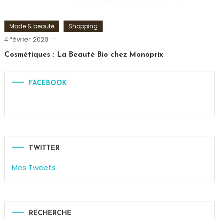
Mode & beauté
Shopping
Romain-
4 février 2020
Paris
Cosmétiques : La Beauté Bio chez Monoprix
Tagged
Beauté
,
FACEBOOK
bio
,
cosmétiques
,
La
beauté
bio
,
Monoprix
TWITTER
Mes Tweets
RECHERCHE