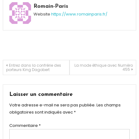
autre
Romain-Paris
paire
Website
https://www.romainparis.fr/
de
manches
,
boutons
manchettes
,
mode
insolite
Navigation
Entrez dans la confrérie des
La mode éthique avec Numéro
455
porteurs King Dagobert
de
l’article
Laisser un commentaire
Votre adresse e-mail ne sera pas publiée.
Les champs
obligatoires sont indiqués avec
*
Commentaire
*