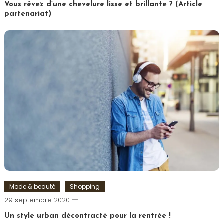
Paris
Vous rêvez d’une chevelure lisse et brillante ? (Article
partenariat)
Tagged
Cheveux
,
Coiffure
,
Femme
,
Lissage
,
Lisseur
Mode & beauté
Shopping
Romain-
29 septembre 2020
Paris
Un style urban décontracté pour la rentrée !