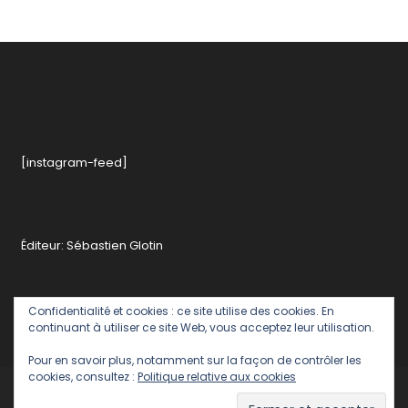
[instagram-feed]
Éditeur: Sébastien Glotin
Confidentialité et cookies : ce site utilise des cookies. En
continuant à utiliser ce site Web, vous acceptez leur utilisation.
Pour en savoir plus, notamment sur la façon de contrôler les
cookies, consultez :
Politique relative aux cookies
Politique de confidentialité
Contact rédaction romainparis
Romain Paris - Editeur : Sébastien Glotin
|
Theme: Color Blog by