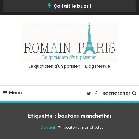
Skip
Ça fait le buzz !
To
Content
Le quotidien d'un parisien – Blog lifestyle
Menu
Rechercher
Étiquette :
boutons manchettes
Accueil
boutons manchettes