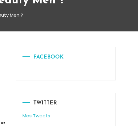
Beauty Men ?
auty Men ?
FACEBOOK
TWITTER
Mes Tweets
ène