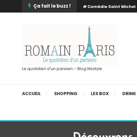
Skip
Ça fait le buzz !
Comédie Saint Michel
To
Content
Le quotidien d'un parisien – Blog lifestyle
ACCUEIL
SHOPPING
LES BOX
DRINK