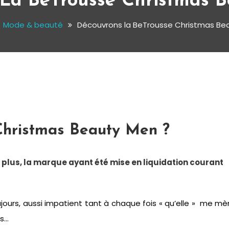
La BeTrousse Christmas 
Mode & beauté
Découvrons la BeTrousse Christmas Be
Christmas Beauty Men ?
e plus, la marque ayant été mise en liquidation courant
jours, aussi impatient tant à chaque fois « qu’elle » me m
es…