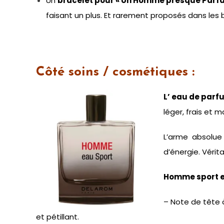
Un
bracelet pour « Un Homme presque Parfai
faisant un plus. Et rarement proposés dans les
Côté soins / cosmétiques :
L’ eau de parf
léger, frais et
L’arme absolu
d’énergie. Vérit
Homme sport es
– Note de tête 
et pétillant.