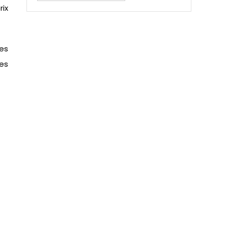
rix
es
ces