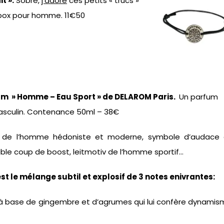
t ».
Sobre,
j’adore
ces petits « trucs »
 box pour homme. 11€50
um » Homme – Eau Sport » de DELAROM Paris.
Un parfum
 masculin. Contenance 50ml – 38€
e de l’homme hédoniste et moderne, symbole d’audace 
able coup de boost, leitmotiv de l’homme sportif…
t le mélange subtil et explosif de 3 notes enivrantes:
à base de gingembre et d’agrumes qui lui confère dynamis