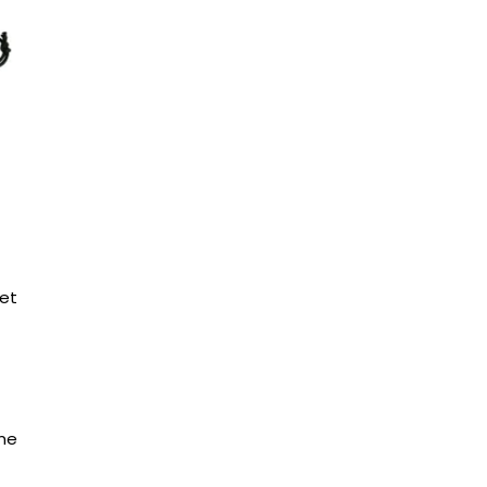
et
me