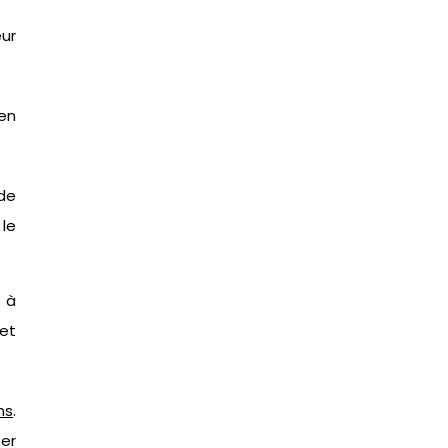
eur
 en
de
 le
e à
 et
ns
.
ber