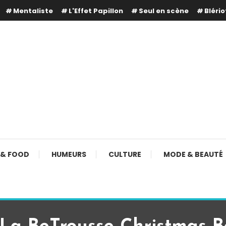
Mentaliste
L'Effet Papillon
Seul en scène
Blério
 & FOOD
HUMEURS
CULTURE
MODE & BEAUTÉ