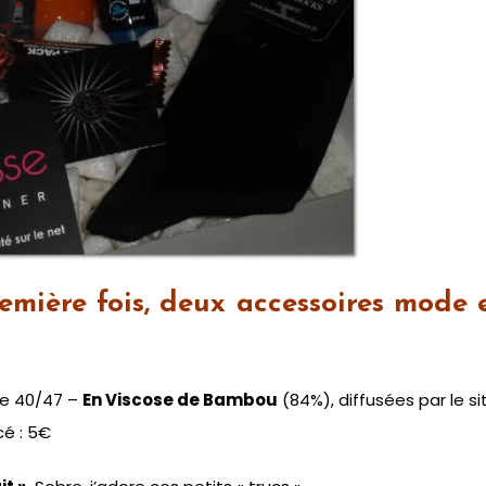
mière fois, deux accessoires mode 
que 40/47 –
En Viscose de Bambou
(84%), diffusées par le si
cé : 5€