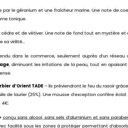
e par le géranium et une fraîcheur marine. Une note de co
homme tonique.
e cèdre et de vétiver. Une note de fond tout en mystère et
sa virilité…
endu dans le commerce, seulement auprès d’un réseau 
sage
, diminuant les irritations de la peau, tout en apaisant
tense.
rbier d’Orient TADE
– Ils préviendront le feu du rasoir grâc
huile de laurier (25%). Une mousse d’exception confère éclat
x 4€.
»
conçu sans alcool, sans sels d’aluminium et sans parabe
avec facilité sous les zones à protéger permettant d’absor