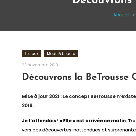
Découvrons 
Accueil
Les box
Mode & beauté
Romain-
23 novembre 2013
Paris
Découvrons la BeTrousse 
Mise à jour 2021 : Le concept Betrousse n’exist
2019.
Je l’attendais ! « Elle » est arrivée ce matin.
Tou
vers des découvertes inattendues et surprenant