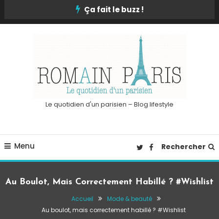
Skip
Ça fait le buzz !
To
Content
Le quotidien d'un parisien – Blog lifestyle
Menu
Rechercher
Au Boulot, Mais Correctement Habillé ? #Wishlist
Accueil
Mode & beauté
Au boulot, mais correctement habillé ? #Wishlist