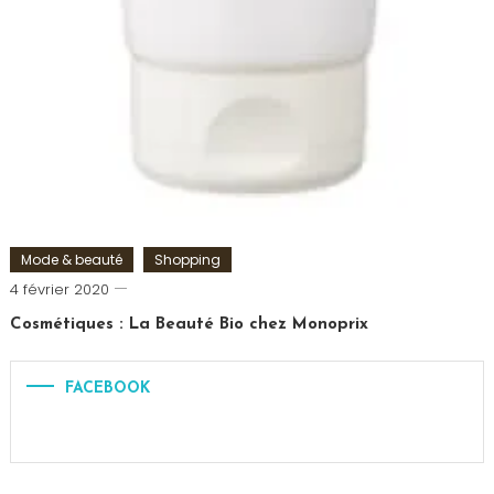
Mode & beauté
Shopping
Romain-
4 février 2020
Paris
Cosmétiques : La Beauté Bio chez Monoprix
Tagged
Beauté
,
FACEBOOK
bio
,
cosmétiques
,
La
beauté