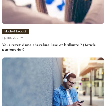
Mode & beauté
Romain-
1 juillet 2021
Paris
Vous rêvez d’une chevelure lisse et brillante ? (Article
partenariat)
Tagged
Cheveux
,
Coiffure
,
Femme
,
Lissage
,
Lisseur