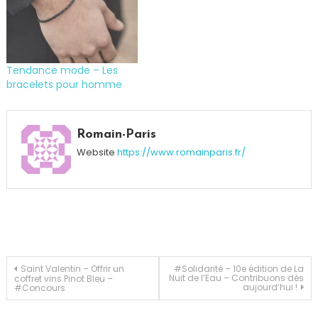
Tendance mode – Les
bracelets pour homme
Tagged
Coupe
Romain-Paris
vent
,
Website
https://www.romainparis.fr/
Hiver
,
Parka
,
Polaire
,
Travail
,
Veste
Navigation
Saint Valentin – Offrir un
#Solidarité – 10e édition de La
Nuit de l’Eau – Contribuons dès
coffret vins Pinot Bleu –
aujourd’hui !
#Concours
de