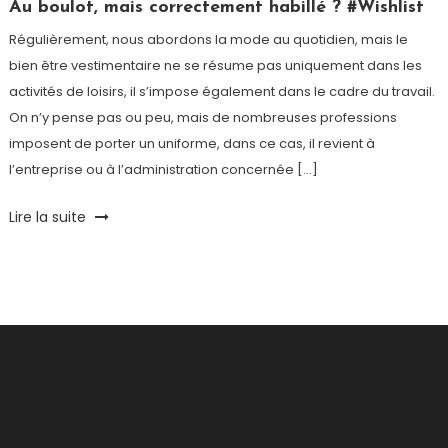
Paris
Au boulot, mais correctement habillé ? #Wishlist
Régulièrement, nous abordons la mode au quotidien, mais le
bien être vestimentaire ne se résume pas uniquement dans les
activités de loisirs, il s’impose également dans le cadre du travail.
On n’y pense pas ou peu, mais de nombreuses professions
imposent de porter un uniforme, dans ce cas, il revient à
l’entreprise ou à l’administration concernée […]
Tagged
Lire la suite
Coupe
vent
,
Hiver
,
Parka
,
Polaire
,
Travail
,
Veste