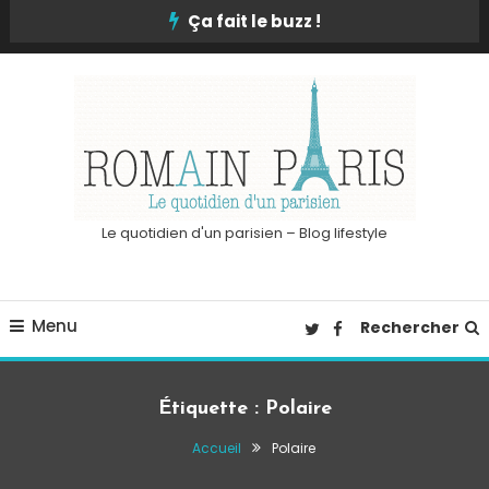
Skip
Ça fait le buzz !
To
Content
Le quotidien d'un parisien – Blog lifestyle
Menu
Rechercher
Étiquette :
Polaire
Accueil
Polaire