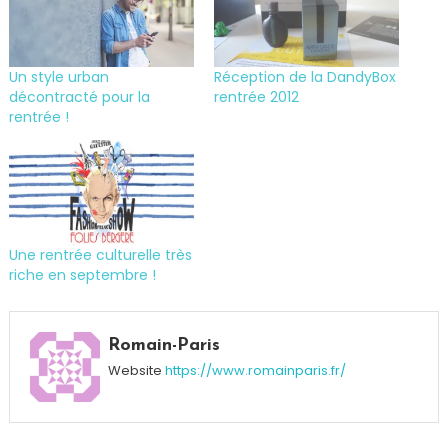
Un style urban
Réception de la DandyBox
décontracté pour la
rentrée 2012
rentrée !
Une rentrée culturelle très
riche en septembre !
Tagged
Art
Romain-Paris
shop
,
Website
https://www.romainparis.fr/
Mode
,
Sweat
,
Tee-