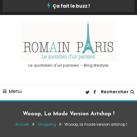
Skip
Ça fait le buzz !
To
Content
Le quotidien d'un parisien – Blog lifestyle
Menu
Rechercher
Wooop, La Mode Version Artshop !
Accueil
Shopping
Wooop, la mode version artshop !