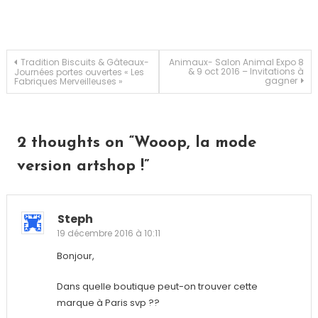
shirt
,
Wooop
Navigation
Tradition Biscuits & Gâteaux-
Animaux- Salon Animal Expo 8
& 9 oct 2016 – Invitations à
Journées portes ouvertes « Les
gagner
Fabriques Merveilleuses »
de
l’article
2 thoughts on “
Wooop, la mode
version artshop !
”
Steph
19 décembre 2016 à 10:11
Bonjour,
Dans quelle boutique peut-on trouver cette
marque à Paris svp ??