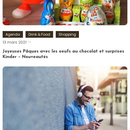
Agenda
Drink & Food
Shopping
Romain-
13 mars 2021
Paris
Joyeuses Pâques avec les oeufs au chocolat et surprises
Kinder – Nouveautés
Tagged
chocolat
,
Chocolats
,
Ferrero
,
Kinder
,
Oeuf
de
Pâques
,
Pâques
,
Shoko