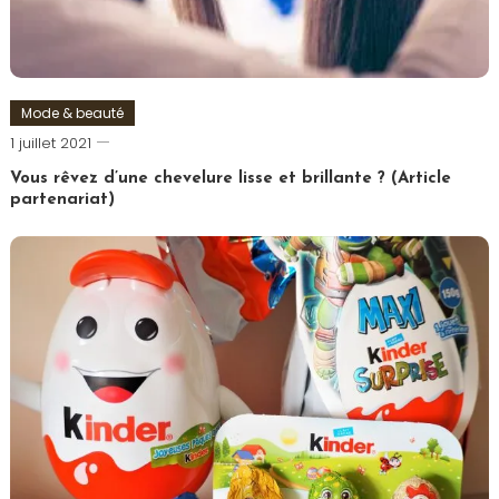
Mode & beauté
Romain-
1 juillet 2021
Paris
Vous rêvez d’une chevelure lisse et brillante ? (Article
partenariat)
Tagged
Cheveux
,
Coiffure
,
Femme
,
Lissage
,
Lisseur