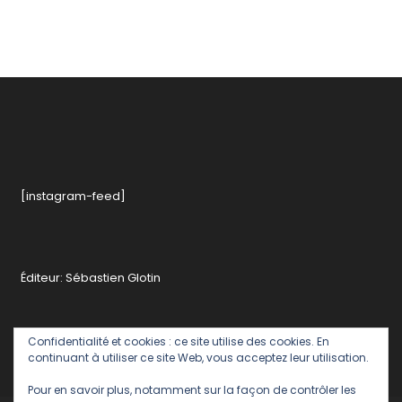
[instagram-feed]
Éditeur: Sébastien Glotin
Confidentialité et cookies : ce site utilise des cookies. En
continuant à utiliser ce site Web, vous acceptez leur utilisation.
Pour en savoir plus, notamment sur la façon de contrôler les