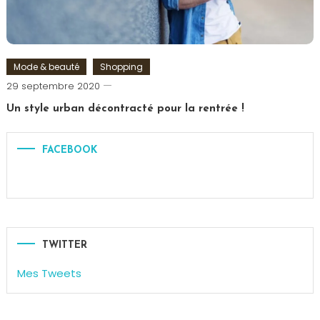
Bon
,
Surprise
Mode & beauté
Shopping
Romain-
29 septembre 2020
Paris
Un style urban décontracté pour la rentrée !
Tagged
Look
,
FACEBOOK
Mode
,
Urban
TWITTER
Mes Tweets