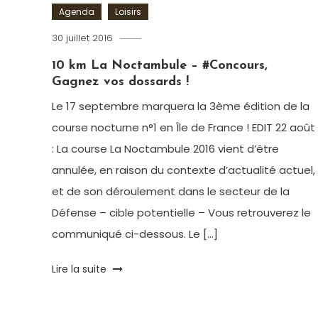
Agenda
Loisirs
30 juillet 2016
Romain-
Paris
10 km La Noctambule – #Concours,
Gagnez vos dossards !
Le 17 septembre marquera la 3ème édition de la
course nocturne n°1 en Île de France ! EDIT 22 août
: La course La Noctambule 2016 vient d’être
annulée, en raison du contexte d’actualité actuel,
et de son déroulement dans le secteur de la
Défense – cible potentielle – Vous retrouverez le
communiqué ci-dessous. Le […]
Tagged
Lire la suite
10km
La
Noctambule
,