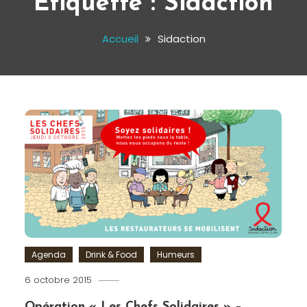
Étiquette :
Sidaction
Accueil
Sidaction
Agenda
Drink & Food
Humeurs
6 octobre 2015
Romain-
Paris
Opération « Les Chefs Solidaires » –