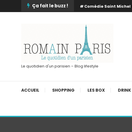
Skip
Ça fait le buzz !
Comédie Saint Michel
To
Content
Le quotidien d'un parisien – Blog lifestyle
ACCUEIL
SHOPPING
LES BOX
DRINK