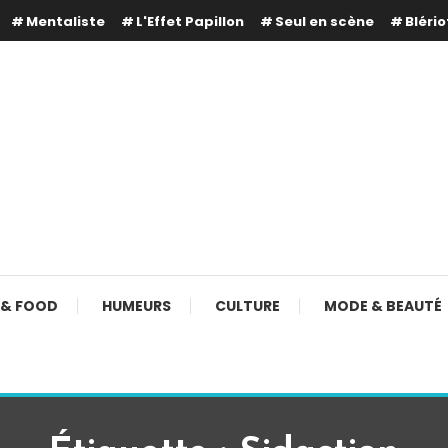
Mentaliste
L'Effet Papillon
Seul en scène
Blério
 & FOOD
HUMEURS
CULTURE
MODE & BEAUTÉ