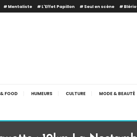
Mentaliste
L'Effet Papillon
Seul en scène
Blério
 & FOOD
HUMEURS
CULTURE
MODE & BEAUTÉ