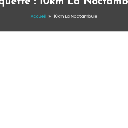
quette :
10km La Noctamb
Accueil
10km La Noctambule