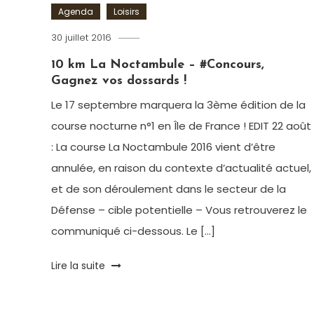
Agenda
Loisirs
30 juillet 2016
Romain-
Paris
10 km La Noctambule – #Concours,
Gagnez vos dossards !
Le 17 septembre marquera la 3ème édition de la
course nocturne n°1 en Île de France ! EDIT 22 août
: La course La Noctambule 2016 vient d’être
annulée, en raison du contexte d’actualité actuel,
et de son déroulement dans le secteur de la
Défense – cible potentielle – Vous retrouverez le
communiqué ci-dessous. Le […]
Tagged
Lire la suite
10km
La
Noctambule
,