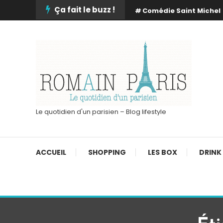
Skip
Ça fait le buzz !
Comédie Saint Michel
To
Content
Le quotidien d'un parisien – Blog lifestyle
ACCUEIL
SHOPPING
LES BOX
DRINK