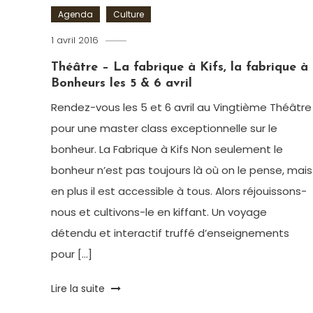
Agenda
Culture
1 avril 2016
Romain-
Paris
Théâtre – La fabrique à Kifs, la fabrique à
Bonheurs les 5 & 6 avril
Rendez-vous les 5 et 6 avril au Vingtième Théâtre
pour une master class exceptionnelle sur le
bonheur. La Fabrique à Kifs Non seulement le
bonheur n’est pas toujours là où on le pense, mais
en plus il est accessible à tous. Alors réjouissons-
nous et cultivons-le en kiffant. Un voyage
détendu et interactif truffé d’enseignements
pour […]
Tagged
Lire la suite
Audrey