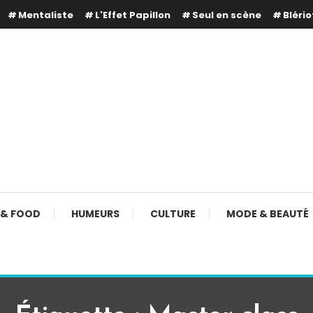
Mentaliste
L'Effet Papillon
Seul en scène
Blério
 & FOOD
HUMEURS
CULTURE
MODE & BEAUTÉ