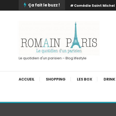
Skip
Ça fait le buzz !
Comédie Saint Michel
To
Content
Le quotidien d'un parisien – Blog lifestyle
ACCUEIL
SHOPPING
LES BOX
DRINK