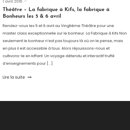
1 avril 2016
Romain-
Paris
Théâtre – La fabrique à Kifs, la fabrique à
Bonheurs les 5 & 6 avril
Rendez-vous les 5 et 6 avril au Vingtième Théâtre pour une
master class exceptionnelle sur le bonheur. La Fabrique à Kifs Non
seulement le bonheur n’est pas toujours là où on le pense, mais
en plus il est accessible à tous. Alors réjouissons-nous et
cultivons-le en kiffant. Un voyage détendu et interactif truffé
d’enseignements pour […]
Tagged
Lire la suite
Audrey
Akoun
,
Béatrice
de
La
Boulaye
,
Bonheur
,
Florence